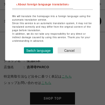
<About foreign language translation>
アイテム説明 / 素材
We will translate the homepage into a foreign language using the
automatic translation service.
シェアする
Since this service is an automatic translation system, it may not be
translated correctly and may differ from the original content of the
page before translation.
In addition, we do not take any responsibility for any direct or
indirect damage caused by using this service. Thank you for your
understanding in advance.
Switch language
Cancel
ショップ名
生活の木
店舗名
吉祥寺PARCO
特定商取引法など法令に基づく表記は
こちら
ショップお問い合わせは
こちら
SHOP TOP