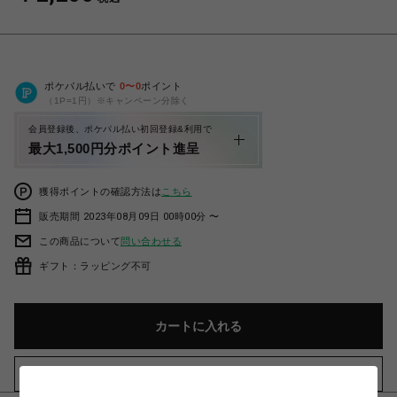
ポケパル払いで
0
〜
0
ポイント
（1P=1円）※キャンペーン分除く
会員登録後、ポケパル払い初回登録&利用で
最大1,500円分ポイント進呈
獲得ポイントの確認方法は
こちら
販売期間 2023年08月09日 00時00分 〜
この商品について
問い合わせる
ギフト：ラッピング不可
カートに入れる
お気に入りアイテムに追加