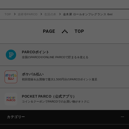
TOP
吉祥寺PARCO
生活の木
金木犀 ロールオンフレグランス 6ml
PARCOポイント
全国のPARCOやONLINE PARCOで貯まる＆使える
ポケパル払い
初回登録＆お買物で最大1,500円分のPARCOポイント進呈
POCKET PARCO（公式アプリ）
コイン＆クーポンでPARCOでのお買い物がオトクに
カテゴリー