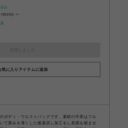
こちら
11時00分 〜
せる
完売しました
お気に入りアイテムに追加
のボディ・ウエストバッグです。素材の牛革はフル
いて厚みを薄くした後湯戻し加工をし表面を縮ませ