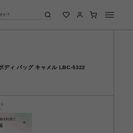
ディ バッグ キャメル LBC-5322
ント
く
録&利用で
呈