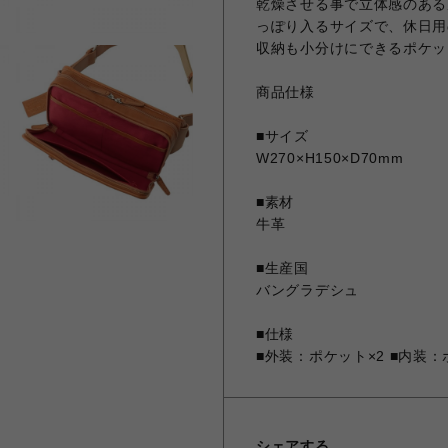
乾燥させる事で立体感のある
っぽり入るサイズで、休日用
収納も小分けにできるポケッ
商品仕様
■サイズ
W270×H150×D70mm
■素材
牛革
■生産国
バングラデシュ
■仕様
■外装：ポケット×2 ■内装：
シェアする