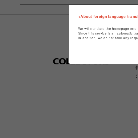
<About foreign language trans
We will translate the homepage into 
Since this service is an automatic tr
In addition, we do not take any resp