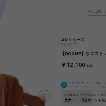
コレクターズ
仙台PARCO
【DOCHE】ウエスト ボ
￥12,100
税込
ポケパル払いで
0
〜
0
ポイ
（1P=1円）※キャンペーン分除
会員登録後、ポケパル払い初回登
最大1,500円分ポイント進