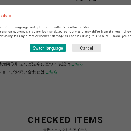
lation>
a foreign language using the automatic translation service.
anslation system, it may not be translated correctly and may differ from the original c
onsibility for any direct or indirect damage caused by using this service. Thank you 
ショップ名
コレクターズ
Switch language
Cancel
店舗名
仙台PARCO
特定商取引法など法令に基づく表記は
こちら
ショップお問い合わせは
こちら
CHECKED ITEMS
最近チェックしたアイテム