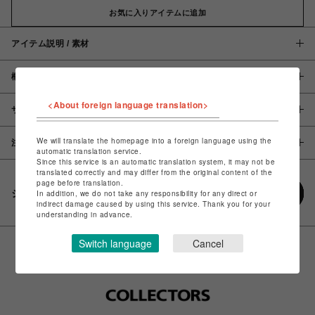
お気に入りアイテムに追加
アイテム説明 / 素材
概要
<About foreign language translation>
サイズ
We will translate the homepage into a foreign language using the
注意事項
automatic translation service.
Since this service is an automatic translation system, it may not be
translated correctly and may differ from the original content of the
page before translation.
シェアする
In addition, we do not take any responsibility for any direct or
indirect damage caused by using this service. Thank you for your
understanding in advance.
Switch language
Cancel