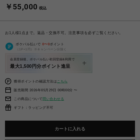
￥55,000
税込
お1人様1点まで。返品・交換不可。注意事項を必ずご覧ください。
ポケパル払いで
0
〜
0
ポイント
（1P=1円）※キャンペーン分除く
会員登録後、ポケパル払い初回登録&利用で
最大1,500円分ポイント進呈
獲得ポイントの確認方法は
こちら
販売期間 2026年05月29日 00時00分 〜
この商品について
問い合わせる
ギフト：ラッピング不可
カートに入れる