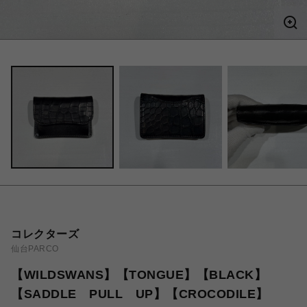
コレクターズ
仙台PARCO
【WILDSWANS】【TONGUE】【BLACK】
【SADDLE PULL UP】【CROCODILE】