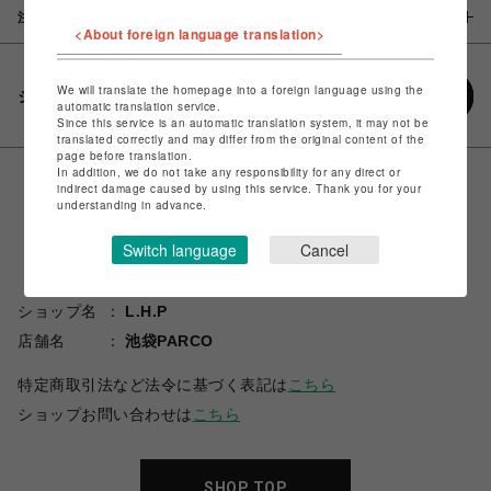
注意事項
<About foreign language translation>
We will translate the homepage into a foreign language using the
シェアする
automatic translation service.
Since this service is an automatic translation system, it may not be
translated correctly and may differ from the original content of the
page before translation.
In addition, we do not take any responsibility for any direct or
indirect damage caused by using this service. Thank you for your
understanding in advance.
Switch language
Cancel
ショップ名
L.H.P
店舗名
池袋PARCO
特定商取引法など法令に基づく表記は
こちら
ショップお問い合わせは
こちら
SHOP TOP