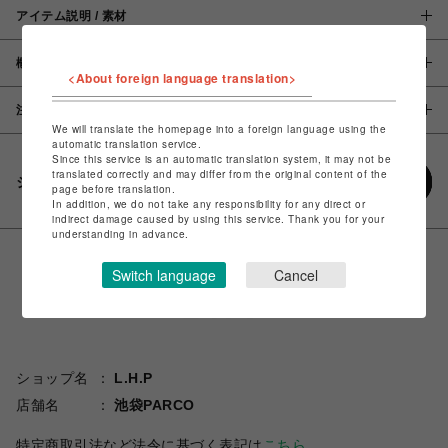
アイテム説明 / 素材
概要
<About foreign language translation>
注意事項
We will translate the homepage into a foreign language using the
automatic translation service.
Since this service is an automatic translation system, it may not be
translated correctly and may differ from the original content of the
シェアする
page before translation.
In addition, we do not take any responsibility for any direct or
indirect damage caused by using this service. Thank you for your
understanding in advance.
Switch language
Cancel
ショップ名
L.H.P
店舗名
池袋PARCO
特定商取引法など法令に基づく表記は
こちら