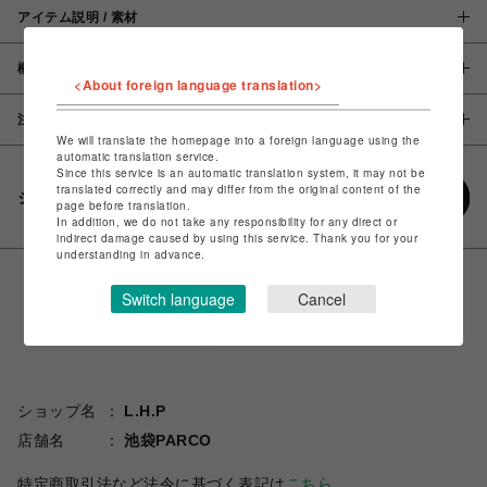
アイテム説明 / 素材
概要
<About foreign language translation>
注意事項
We will translate the homepage into a foreign language using the
automatic translation service.
Since this service is an automatic translation system, it may not be
translated correctly and may differ from the original content of the
シェアする
page before translation.
In addition, we do not take any responsibility for any direct or
indirect damage caused by using this service. Thank you for your
understanding in advance.
Switch language
Cancel
ショップ名
L.H.P
店舗名
池袋PARCO
特定商取引法など法令に基づく表記は
こちら