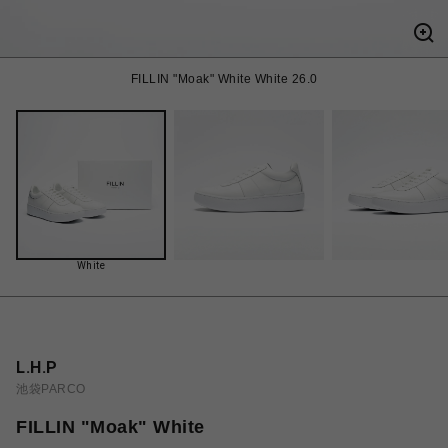
FILLIN "Moak" White White 26.0
White
L.H.P
池袋PARCO
FILLIN "Moak" White