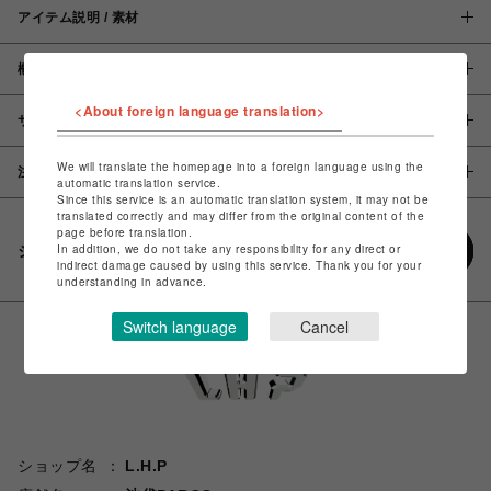
アイテム説明 / 素材
概要
<About foreign language translation>
サイズ
We will translate the homepage into a foreign language using the
注意事項
automatic translation service.
Since this service is an automatic translation system, it may not be
translated correctly and may differ from the original content of the
page before translation.
In addition, we do not take any responsibility for any direct or
シェアする
indirect damage caused by using this service. Thank you for your
understanding in advance.
Switch language
Cancel
ショップ名
L.H.P