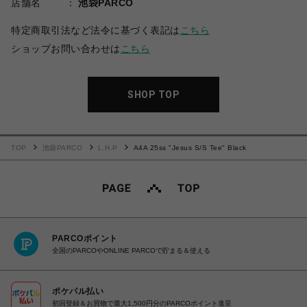
店舗名
池袋PARCO
特定商取引法など法令に基づく表記は
こちら
ショップお問い合わせは
こちら
SHOP TOP
TOP
池袋PARCO
L.H.P
A4A 25ss "Jesus S/S Tee" Black
PARCOポイント
全国のPARCOやONLINE PARCOで貯まる＆使える
ポケパル払い
初回登録＆お買物で最大1,500円分のPARCOポイント進呈