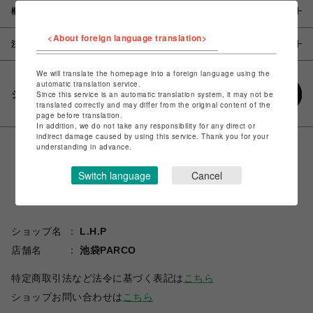
概要
<About foreign language translation>
注意事項
We will translate the homepage into a foreign language using the
automatic translation service.
シェアする
Since this service is an automatic translation system, it may not be
translated correctly and may differ from the original content of the
page before translation.
In addition, we do not take any responsibility for any direct or
indirect damage caused by using this service. Thank you for your
understanding in advance.
Switch language
Cancel
ショップ名
L.H.P
店舗名
池袋PARCO
特定商取引法など法令に基づく表記は
こちら
ショップお問い合わせは
こちら