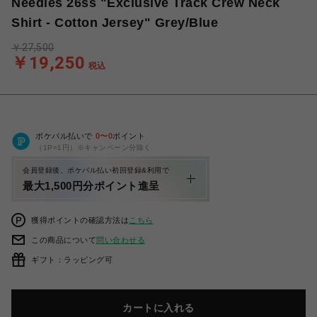
Needles 26ss "Exclusive Track Crew Neck
Shirt - Cotton Jersey" Grey/Blue
￥27,500
￥19,250
税込
ポケパル払いで
0
〜
0
ポイント
（1P=1円）※キャンペーン分除く
会員登録後、ポケパル払い初回登録&利用で
最大1,500円分ポイント進呈
獲得ポイントの確認方法は
こちら
この商品について
問い合わせる
ギフト：ラッピング可
カートに入れる