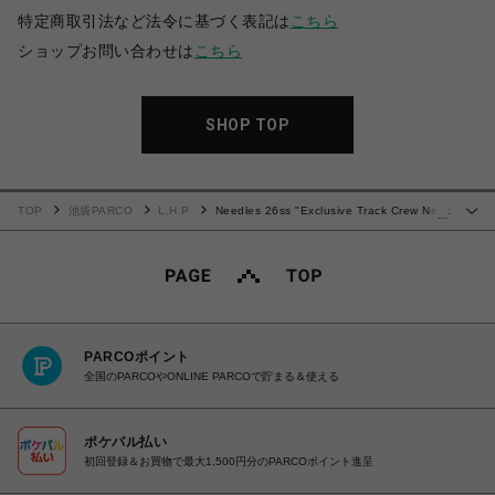
特定商取引法など法令に基づく表記は
こちら
ショップお問い合わせは
こちら
SHOP TOP
TOP
池袋PARCO
L.H.P
Needles 26ss "Exclusive Track Crew Neck
…
Shirt - Cotton Jersey" Grey/Blue
PARCOポイント
全国のPARCOやONLINE PARCOで貯まる＆使える
ポケパル払い
初回登録＆お買物で最大1,500円分のPARCOポイント進呈