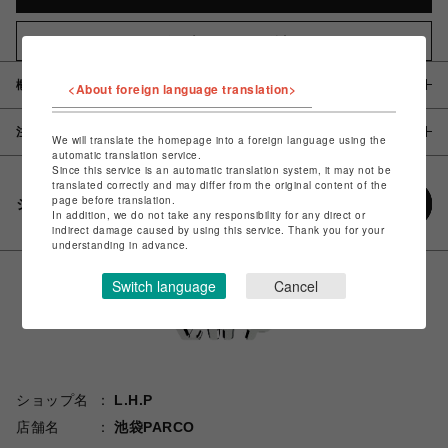
お気に入りアイテムに追加
概要
<About foreign language translation>
注意事項
We will translate the homepage into a foreign language using the
automatic translation service.
Since this service is an automatic translation system, it may not be
translated correctly and may differ from the original content of the
page before translation.
シェアする
In addition, we do not take any responsibility for any direct or
indirect damage caused by using this service. Thank you for your
understanding in advance.
Switch language
Cancel
ショップ名
L.H.P
店舗名
池袋PARCO