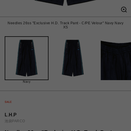
Needles 26ss "Exclusive H.D. Track Pant - C/PE Velour" Navy Navy
XS
Navy
L.H.P
池袋PARCO