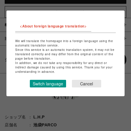
お気に入りアイテムに追加
概要
<About foreign language translation>
注意事項
We will translate the homepage into a foreign language using the
automatic translation service.
Since this service is an automatic translation system, it may not be
translated correctly and may differ from the original content of the
page before translation.
シェアする
In addition, we do not take any responsibility for any direct or
indirect damage caused by using this service. Thank you for your
understanding in advance.
Switch language
Cancel
ショップ名
L.H.P
店舗名
池袋PARCO