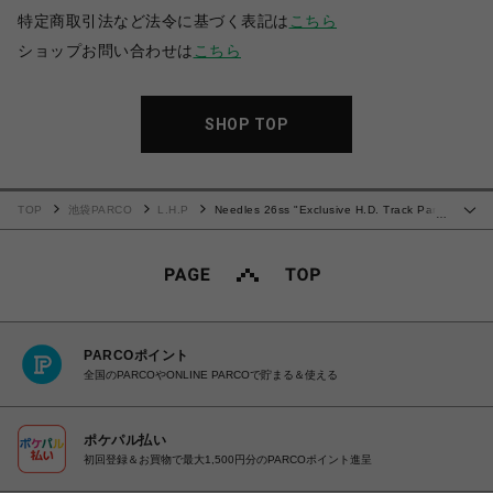
特定商取引法など法令に基づく表記は
こちら
ショップお問い合わせは
こちら
SHOP TOP
TOP
池袋PARCO
L.H.P
Needles 26ss "Exclusive H.D. Track Pant
…
- C/PE Velour" Navy
PARCOポイント
全国のPARCOやONLINE PARCOで貯まる＆使える
ポケパル払い
初回登録＆お買物で最大1,500円分のPARCOポイント進呈