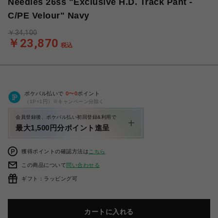
Needles 26ss "Exclusive H.D. Track Pant -
C/PE Velour" Navy
￥34,100
￥23,870
税込
ポケパル払いで
0
〜
0
ポイント
（1P=1円）※キャンペーン分除く
会員登録後、ポケパル払い初回登録&利用で
最大1,500円分ポイント進呈
獲得ポイントの確認方法は
こちら
この商品について
問い合わせる
ギフト：ラッピング可
カートに入れる