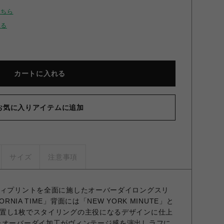
こちら
せる
カートに入れる
お気に入りアイテムに追加
サイズ
注意事項
ティプリントを全面に施したオーバーダイロングスリ
RNIA TIME」背面には「NEW YORK MINUTE」と
置し1枚でスタイリングの主役になるデザインに仕上
たオーバーダイ加工がヴィンテージ感を演出しラフに