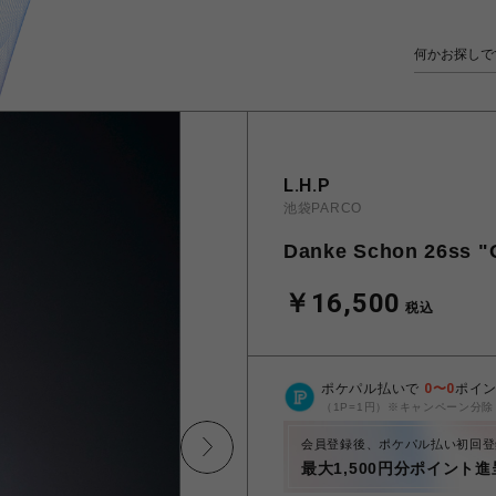
L.H.P
池袋PARCO
Danke Schon 26ss "
￥16,500
税込
ポケパル払いで
0
〜
0
ポイ
（1P=1円）※キャンペーン分除
会員登録後、ポケパル払い初回登
最大1,500円分ポイント進