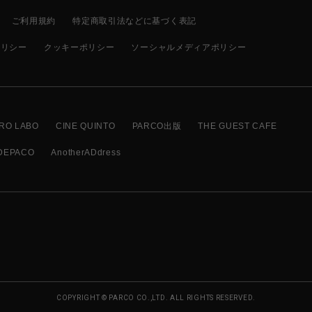
ご利用規約
特定商取引法などに基づく表記
ポリシー
クッキーポリシー
ソーシャルメディアポリシー
RO LABO
CINE QUINTO
PARCO出版
THE GUEST CAFE
DEPACO
AnotherADdress
COPYRIGHT © PARCO CO.,LTD. ALL RIGHTS RESERVED.