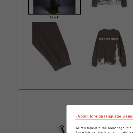
Black
<About foreign language trans
We will translate the homepage into 
Since this service is an automatic tr