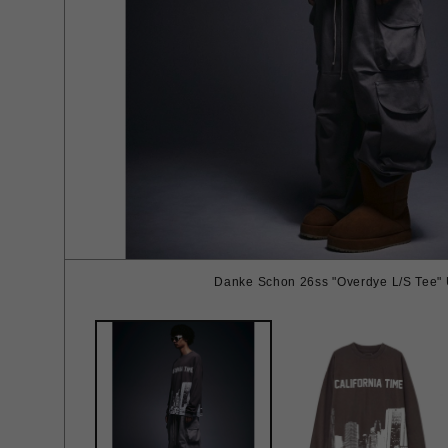
Danke Schon 26ss "Overdye L/S Tee"