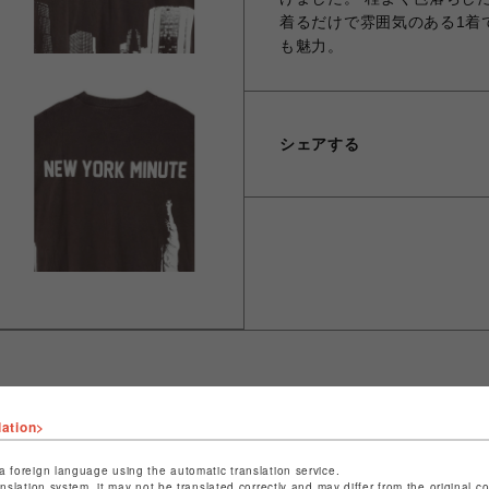
着るだけで雰囲気のある1着
も魅力。
シェアする
lation>
ショップ名
L.H.P
店舗名
池袋PARCO
a foreign language using the automatic translation service.
anslation system, it may not be translated correctly and may differ from the original c