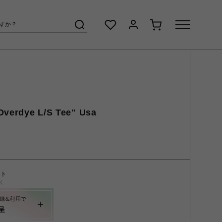
Overdye L/S Tee" Usa
ント
く
録&利用で
呈