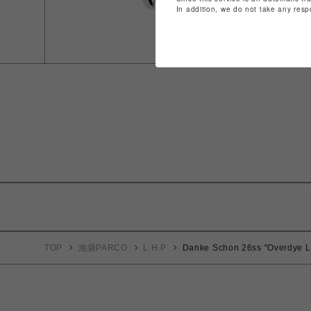
In addition, we do not take any resp
TOP
池袋PARCO
L.H.P
Danke Schon 26ss "Overdye L