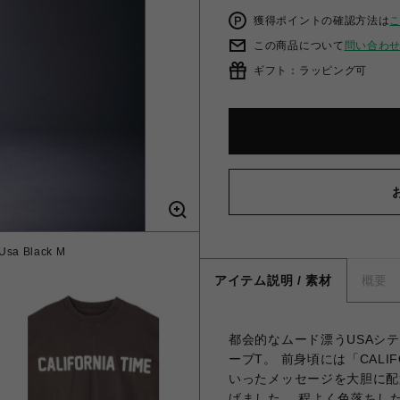
獲得ポイントの確認方法は
この商品について
問い合わ
ギフト：ラッピング可
 Usa Black M
アイテム説明 / 素材
概要
都会的なムード漂うUSAシ
ーブT。 前身頃には「CALIFO
いったメッセージを大胆に配
げました。 程よく色落ちし