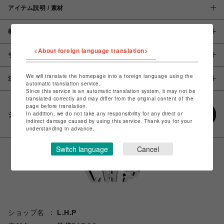
アイテム説明 / 素材
概要
<About foreign language translation>
サイズ
We will translate the homepage into a foreign language using the
注意事項
automatic translation service.
Since this service is an automatic translation system, it may not be
translated correctly and may differ from the original content of the
page before translation.
In addition, we do not take any responsibility for any direct or
シェアする
indirect damage caused by using this service. Thank you for your
understanding in advance.
Switch language
Cancel
ショップ名
L.H.P