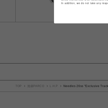
In addition, we do not take any resp
TOP
池袋PARCO
L.H.P
Needles 26ss "Exclusive Trac