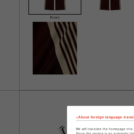
Brown
<About foreign language trans
We will translate the homepage into 
Since this service is an automatic tr