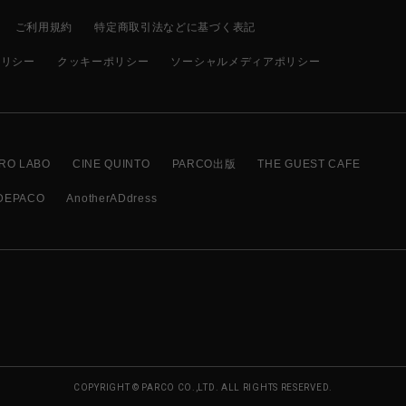
ご利用規約
特定商取引法などに基づく表記
ポリシー
クッキーポリシー
ソーシャルメディアポリシー
RO LABO
CINE QUINTO
PARCO出版
THE GUEST CAFE
DEPACO
AnotherADdress
COPYRIGHT © PARCO CO.,LTD. ALL RIGHTS RESERVED.