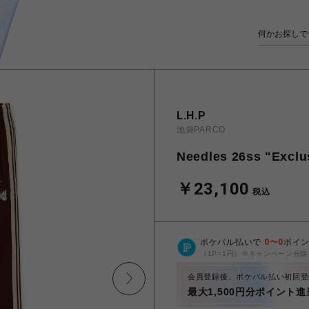
L.H.P
池袋PARCO
Needles 26ss "Exclu
￥23,100
税込
ポケパル払いで
0
〜
0
ポイ
（1P=1円）※キャンペーン分除
会員登録後、ポケパル払い初回登
最大1,500円分ポイント進