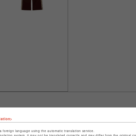
lation>
ショップ名
L.H.P
店舗名
池袋PARCO
a foreign language using the automatic translation service.
anslation system, it may not be translated correctly and may differ from the original c