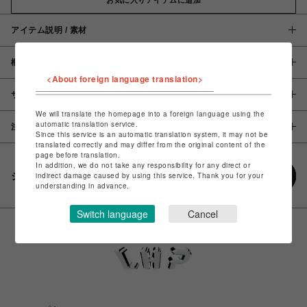
アイテム説明 / 素材
概要
<About foreign language translation>
サイズ
We will translate the homepage into a foreign language using the
automatic translation service.
注意事項
Since this service is an automatic translation system, it may not be
translated correctly and may differ from the original content of the
page before translation.
In addition, we do not take any responsibility for any direct or
シェアする
indirect damage caused by using this service. Thank you for your
understanding in advance.
Switch language
Cancel