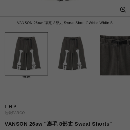
VANSON 26aw "裏毛 8部丈 Sweat Shorts" White White S
White
L.H.P
池袋PARCO
VANSON 26aw "裏毛 8部丈 Sweat Shorts"