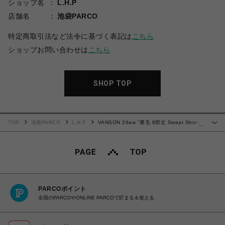
ショップ名
L.H.P
店舗名
池袋PARCO
特定商取引法など法令に基づく表記は
こちら
ショップお問い合わせは
こちら
SHOP TOP
TOP
池袋PARCO
L.H.P
VANSON 26aw "裏毛 8部丈 Sweat Shorts"
…
White
PARCOポイント
全国のPARCOやONLINE PARCOで貯まる＆使える