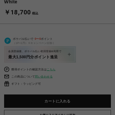
White
￥18,700
税込
ポケパル払いで
0
〜
0
ポイント
（1P=1円）※キャンペーン分除く
会員登録後、ポケパル払い初回登録&利用で
最大1,500円分ポイント進呈
獲得ポイントの確認方法は
こちら
この商品について
問い合わせる
ギフト：ラッピング可
カートに入れる
お気に入りアイテムに追加