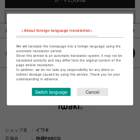
カートに入れる
お気に入りアイテムに追加
<About foreign language translation>
アイテム説明 / 素材
We will translate the homepage into a foreign language using the
automatic translation service.
シェアする
Since this service is an automatic translation system, it may not be
translated correctly and may differ from the original content of the
page before translation.
In addition, we do not take any responsibility for any direct or
indirect damage caused by using this service. Thank you for your
understanding in advance.
Switch language
Cancel
ショップ名
イワキ
店舗名
池袋PARCO