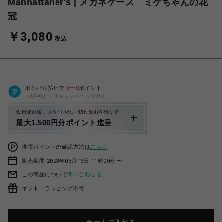
Manhattaner's | メガネケース ミケちゃんの花
冠
￥3,080
税込
ポケパル払いで
0
〜
0
ポイント
（1P=1円）※キャンペーン分除く
会員登録後、ポケパル払い初回登録&利用で
最大1,500円分ポイント進呈
獲得ポイントの確認方法は
こちら
販売期間 2023年03月16日 11時00分 〜
この商品について
問い合わせる
ギフト：ラッピング不可