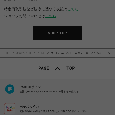
特定商取引法など法令に基づく表記は
こちら
ショップお問い合わせは
こちら
SHOP TOP
TOP
池袋PARCO
イワキ
Manhattaner's | メガネケース ミケちゃん
…
の花冠
PARCOポイント
全国のPARCOやONLINE PARCOで貯まる＆使える
ポケパル払い
初回登録＆お買物で最大1,500円分のPARCOポイント進呈