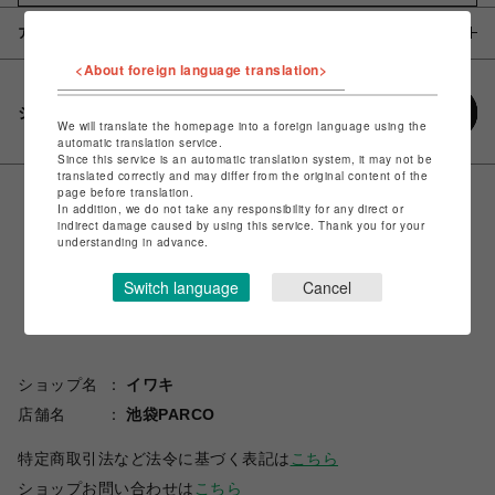
アイテム説明 / 素材
<About foreign language translation>
シェアする
We will translate the homepage into a foreign language using the
automatic translation service.
Since this service is an automatic translation system, it may not be
translated correctly and may differ from the original content of the
page before translation.
In addition, we do not take any responsibility for any direct or
indirect damage caused by using this service. Thank you for your
understanding in advance.
Switch language
Cancel
ショップ名
イワキ
店舗名
池袋PARCO
特定商取引法など法令に基づく表記は
こちら
ショップお問い合わせは
こちら