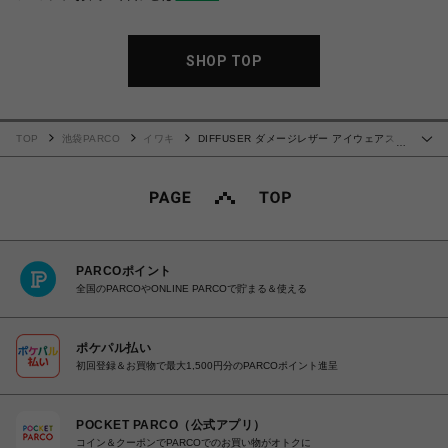
SHOP TOP
TOP
池袋PARCO
イワキ
DIFFUSER ダメージレザー アイウェアスタ
…
ンド
PARCOポイント
全国のPARCOやONLINE PARCOで貯まる＆使える
ポケパル払い
初回登録＆お買物で最大1,500円分のPARCOポイント進呈
POCKET PARCO（公式アプリ）
コイン＆クーポンでPARCOでのお買い物がオトクに