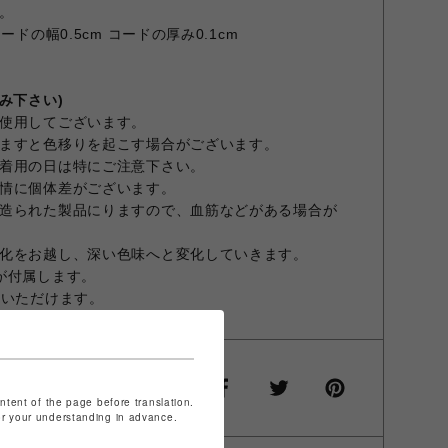
。
の幅0.5cm コードの厚み0.1cm
み下さい)
使用してございます。
ますと色移りを起こす場合がございます。
着用の日は特にご注意下さい。
情に個体差がございます。
造られた製品にりますので、血筋などがある場合が
化をお越し、深い色味へと変化していきます。
が付属します。
用いただけます。
ontent of the page before translation.
for your understanding in advance.