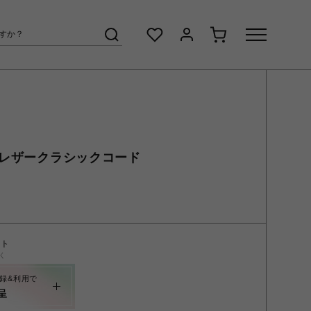
トンレザークラシックコード
ント
く
録&利用で
呈