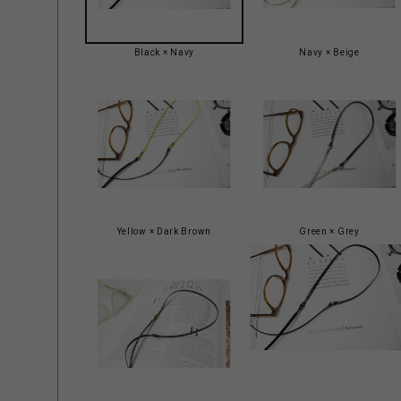
Black × Navy
Navy × Beige
Yellow × Dark Brown
Green × Grey