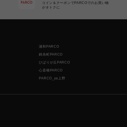
コイン＆クーポンでPARCOでのお買い物
がオトクに
浦和PARCO
錦糸町PARCO
ひばりが丘PARCO
心斎橋PARCO
PARCO_ya上野