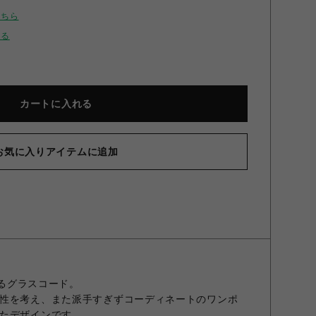
こちら
せる
カートに入れる
お気に入りアイテムに追加
ザークラシックコード Navy × Beige ONESIZE
誇るグラスコード。
性を考え、また派手すぎずコーディネートのワンポ
たデザインです。