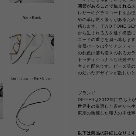
関節があることで生まれるス
レザーのグラスコードをお使
Red × Black
めの革は硬く張りがあるため
感じます。 TWO TONE G
から生まれる力を逃す構造に
コードの重さを肩へ逃します
金属パーツは全てアンティー
の配色は落ち着きのあるカラ
トラディショナルな眼鏡デザ
考えた配色です。ビーズ等の
の効いたデザインが欲しいと
Light Brown × Dark Brown
ブランド
DIFFERは2012年に立
世界中の厳選した素材から生み出
東京の熟練した職人の手仕事
以下は商品の詳細になります