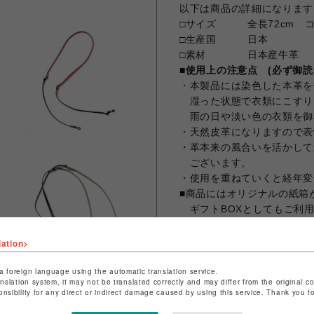
以下は商品の詳細になります
□サイズ 全長72cm コード
□生産国 日本
□素材 日本産牛革
■使用上の注意点 (必ず御読
・本製品には染色した本革を
湿った状態で衣類にこすり
雨の日や淡い色の衣類を御
・天然皮革になりますので表
・革本来の風合いを活かして
ございます。
・使用を重ねていくと経年変
■商品にはオリジナルの紙箱
ギフトBOXとしてもご利
lation>
a foreign language using the automatic translation service.
シェアする
anslation system, it may not be translated correctly and may differ from the original c
onsibility for any direct or indirect damage caused by using this service. Thank you 