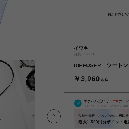
イワキ
池袋PARCO
DIFFUSER ツー
￥3,960
税込
ポケパル払いで
0
〜
0
ポイ
（1P=1円）※キャンペーン分除
会員登録後、ポケパル払い初回登
最大1,500円分ポイント進