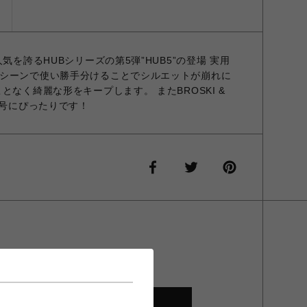
ズ
気を誇るHUBシリーズの第5弾”HUB5”の登場 実用
シーンで使い勝手分けることでシルエットが崩れに
となく綺麗な形をキープします。 またBROSKI &
一号にぴったりです！
SHOP TOP