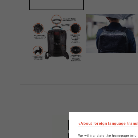
<About foreign language trans
We will translate the homepage into 