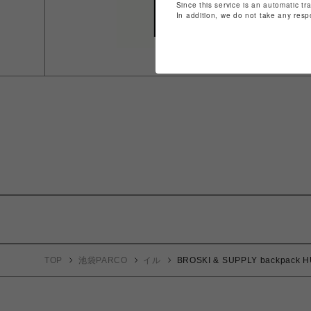
Since this service is an automatic tr
In addition, we do not take any resp
TOP
池袋PARCO
イル
BROSKI & SUPPLY backpack 