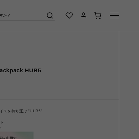
ackpack HUB5
スを持ち運ぶ ”HUB5”
ント
く
録&利用で