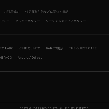
ご利用規約
特定商取引法などに基づく表記
ポリシー
クッキーポリシー
ソーシャルメディアポリシー
RO LABO
CINE QUINTO
PARCO出版
THE GUEST CAFE
DEPACO
AnotherADdress
COPYRIGHT © PARCO CO.,LTD. ALL RIGHTS RESERVED.