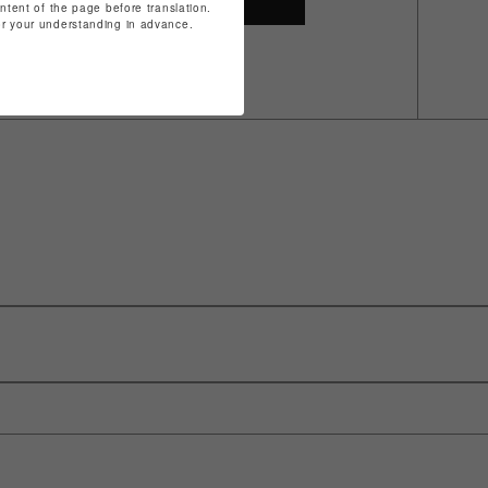
ontent of the page before translation.
for your understanding in advance.