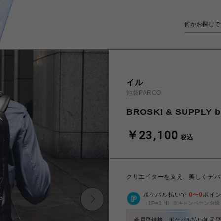
イル
池袋PARCO
BROSKI & SUPPLY b
￥23,100
税込
クリエイターを支え、美しくデバイ
ポケパル払いで
0
〜
0
ポイ
（1P=1円）※キャンペーン分除
会員登録後、ポケパル払い初回登