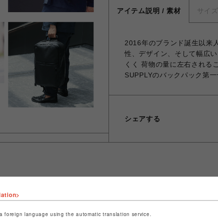
アイテム説明 / 素材
サイ
2016年のブランド誕生以来人
性、デザイン、そして幅広い
くく 荷物の量に左右されるこ
SUPPLYのバックパック第
シェアする
ショップ名
イル
lation>
店舗名
池袋PARCO
a foreign language using the automatic translation service.