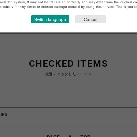
anslation system, it may not be translated correctly and may differ from the original c
特定商取引法など法令に基づく表記は
こちら
onsibility for any direct or indirect damage caused by using this service. Thank you 
ショップお問い合わせは
こちら
Switch language
Cancel
CHECKED ITEMS
最近チェックしたアイテム
HUB5