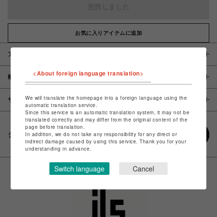
完売しました
お気に入りアイテムに追加
アイテム説明 / 素材
<About foreign language translation>
概要
We will translate the homepage into a foreign language using the
サイズ
automatic translation service.
Since this service is an automatic translation system, it may not be
translated correctly and may differ from the original content of the
page before translation.
シェアする
In addition, we do not take any responsibility for any direct or
indirect damage caused by using this service. Thank you for your
understanding in advance.
Switch language
Cancel