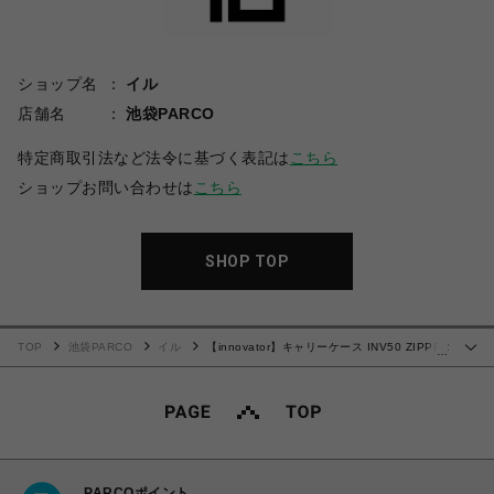
ショップ名
イル
店舗名
池袋PARCO
特定商取引法など法令に基づく表記は
こちら
ショップお問い合わせは
こちら
SHOP TOP
TOP
池袋PARCO
イル
【innovator】キャリーケース INV50 ZIPPER
…
TYPE FRONT OPEN POCKET Mad Black
PARCOポイント