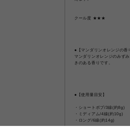
クール度 ★★★
●【マンダリンオレンジの香
マンダリンオレンジのみずみ
きのある香りです。
●【使用量目安】
・ショートボブ/3線(約8g)
・ミディアム/4線(約10g)
・ロング/6線(約14g)