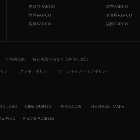
吉祥寺PARCO
調布PARCO
静岡PARCO
名古屋PARCO
広島PARCO
福岡PARCO
ご利用規約
特定商取引法などに基づく表記
ポリシー
クッキーポリシー
ソーシャルメディアポリシー
RO LABO
CINE QUINTO
PARCO出版
THE GUEST CAFE
DEPACO
AnotherADdress