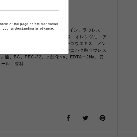
ontent of the page before translation.
for your understanding in advance.
4ー16)スルホン酸Na、ラウリルベタイン、ラウレスー
ココイルグルタミン酸Na、二酸化炭素、オレンジ油、ア
ムラサキバレンギクエキス、ワレモコウエキス、メン
10、ポリクオタニウム-52、スルホコハク酸ラウレス
ン酸、BG、PEG-32、水酸化Na、EDTAー2Na、安
ノール、香料