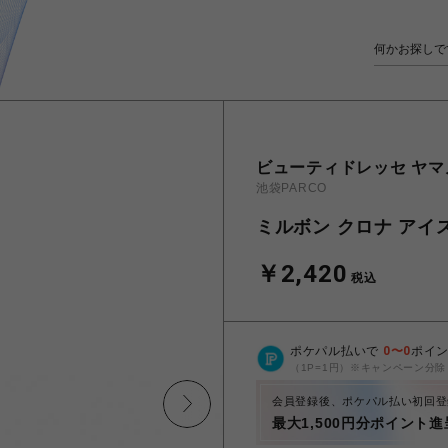
ビューティドレッセ ヤマ
池袋PARCO
ミルボン クロナ アイ
￥2,420
税込
ポケパル払いで
0
〜
0
ポイ
（1P=1円）※キャンペーン分除
会員登録後、ポケパル払い初回登
最大1,500円分ポイント進