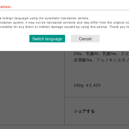
lation>
a foreign language using the automatic translation service.
●【成分】
anslation system, it may not be translated correctly and may differ from the original c
onsibility for any direct or indirect damage caused by using this service. Thank you 
水、DME、オレフィン(C1
11酢酸Na、エタノール、
Switch language
Cancel
ルムK、アルニカ花エキス、
トール、ポリクオタニウムー
2Na、乳酸Al、乳酸Na、クエ
息香酸Na、フェノキシエタ
160g ￥2,420
シェアする