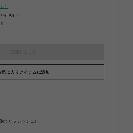
こちら
11時00分 〜
せる
完売しました
お気に入りアイテムに追加
泡でリフレッシュ!