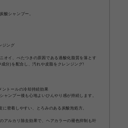
炭酸シャンプー。
ンジング
ニオイ、べたつきの原因である過酸化脂質を落とす
浄成分)を配合し、汚れや皮脂をクレンジング!
メントールの冷却持続効果
シャンプー後も心地よいひんやり感が持続します。
で頭皮に密着しやすい、とろみのある炭酸泡処方。
のアルカリ除去効果で、ヘアカラーの褪色抑制も叶