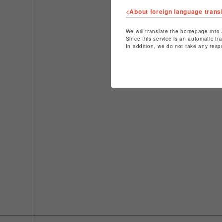
<About foreign language trans
We will translate the homepage into 
Since this service is an automatic tr
In addition, we do not take any resp