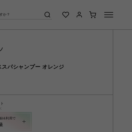
ノ
ススパシャンプー オレンジ
ント
く
録&利用で
呈