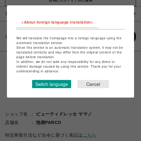
アイテム説明 / 素材
<About foreign language translation>
シェアする
We will translate the homepage into a foreign language using the
automatic translation service.
Since this service is an automatic translation system, it may not be
translated correctly and may differ from the original content of the
page before translation.
In addition, we do not take any responsibility for any direct or
indirect damage caused by using this service. Thank you for your
understanding in advance.
Switch language
Cancel
ショップ名
ビューティドレッセ ヤマノ
店舗名
池袋PARCO
特定商取引法など法令に基づく表記は
こちら