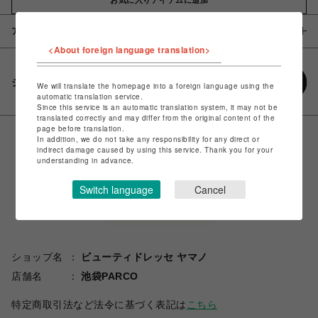
アイテム説明 / 素材
<About foreign language translation>
シェアする
We will translate the homepage into a foreign language using the
automatic translation service.
Since this service is an automatic translation system, it may not be
translated correctly and may differ from the original content of the
page before translation.
In addition, we do not take any responsibility for any direct or
indirect damage caused by using this service. Thank you for your
understanding in advance.
Switch language
Cancel
ショップ名
ビューティドレッセ ヤマノ
店舗名
池袋PARCO
特定商取引法など法令に基づく表記は
こちら