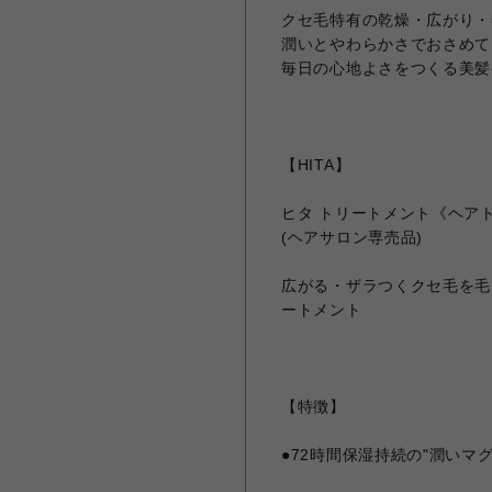
クセ毛特有の乾燥・広がり・
潤いとやわらかさでおさめて
毎日の心地よさをつくる美髪
【HITA】
ヒタ トリートメント《ヘア
(ヘアサロン専売品)
広がる・ザラつくクセ毛を毛
ートメント
【特徴】
●72時間保湿持続の"潤いマ