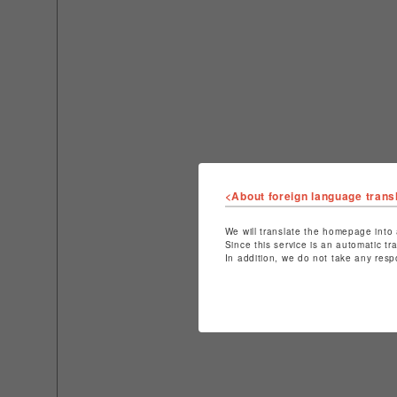
<About foreign language trans
We will translate the homepage into 
Since this service is an automatic tr
In addition, we do not take any resp