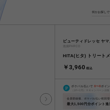
ビューティドレッセ ヤマ
池袋PARCO
HITA(ヒタ) トリート
￥3,960
税込
ポケパル払いで
0
〜
0
ポイ
（1P=1円）※キャンペーン分除
会員登録後、ポケパル払い初回登
最大1,500円分ポイント進