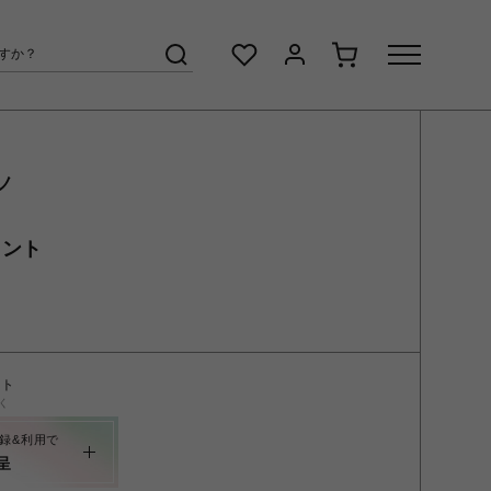
ノ
メント
ント
く
録&利用で
呈