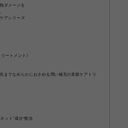
熱ダメージを
、
ケアシリーズ
トリートメント》
先までなめらかにおさめる潤い補充の美髪ケアトリ
グネット"成分*配合