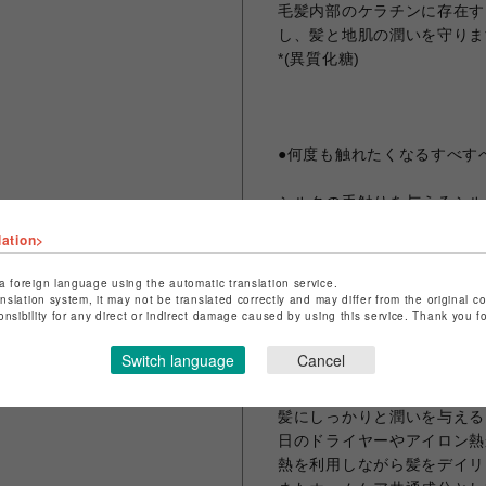
毛髪内部のケラチンに存在す
し、髪と地肌の潤いを守りま
*(異質化糖)
●何度も触れたくなるすべす
シルクの手触りを与えるシル
たなめらかなツヤ髪に。また
lation>
て、トリートメント効果を長
*(シャンプー・トリートメント
a foreign language using the automatic translation service.
anslation system, it may not be translated correctly and may differ from the original c
onsibility for any direct or indirect damage caused by using this service. Thank you 
Switch language
Cancel
●熱を利用して毛髪ケア
髪にしっかりと潤いを与える
日のドライヤーやアイロン熱
熱を利用しながら髪をデイリ