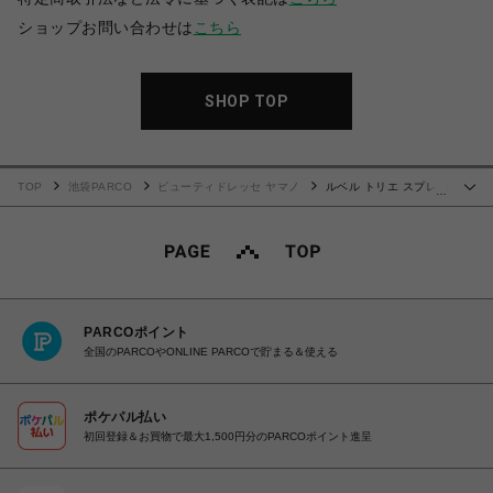
ショップお問い合わせは
こちら
SHOP TOP
TOP
池袋PARCO
ビューティドレッセ ヤマノ
ルベル トリエ スプレー
…
LS6
PARCOポイント
全国のPARCOやONLINE PARCOで貯まる＆使える
ポケパル払い
初回登録＆お買物で最大1,500円分のPARCOポイント進呈