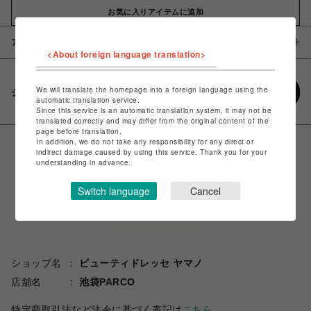
お気に入りアイテムに追加
アイテム説明 / 素材
<About foreign language translation>
We will translate the homepage into a foreign language using the
シェアする
automatic translation service.
Since this service is an automatic translation system, it may not be
translated correctly and may differ from the original content of the
page before translation.
In addition, we do not take any responsibility for any direct or
indirect damage caused by using this service. Thank you for your
understanding in advance.
Switch language
Cancel
ショップ名
ビューティドレッセ ヤマノ
店舗名
池袋PARCO
特定商取引法など法令に基づく表記は
こちら