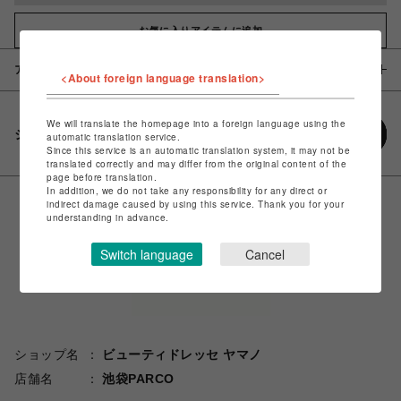
お気に入りアイテムに追加
アイテム説明 / 素材
<About foreign language translation>
We will translate the homepage into a foreign language using the
シェアする
automatic translation service.
Since this service is an automatic translation system, it may not be
translated correctly and may differ from the original content of the
page before translation.
In addition, we do not take any responsibility for any direct or
indirect damage caused by using this service. Thank you for your
understanding in advance.
Switch language
Cancel
ショップ名
ビューティドレッセ ヤマノ
店舗名
池袋PARCO