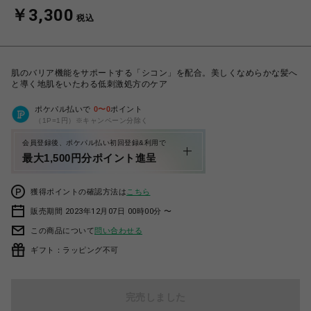
￥3,300
税込
肌のバリア機能をサポートする「シコン」を配合。美しくなめらかな髪へ
と導く地肌をいたわる低刺激処方のケア
ポケパル払いで
0
〜
0
ポイント
（1P=1円）※キャンペーン分除く
会員登録後、ポケパル払い初回登録&利用で
最大1,500円分ポイント進呈
獲得ポイントの確認方法は
こちら
販売期間 2023年12月07日 00時00分 〜
この商品について
問い合わせる
ギフト：ラッピング不可
完売しました