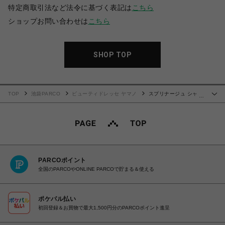
特定商取引法など法令に基づく表記は
こちら
ショップお問い合わせは
こちら
SHOP TOP
TOP
池袋PARCO
ビューティドレッセ ヤマノ
スプリナージュ シャン
…
プー モイストヴェール(薬用シャンプー)【医薬部外品】
PARCOポイント
全国のPARCOやONLINE PARCOで貯まる＆使える
ポケパル払い
初回登録＆お買物で最大1,500円分のPARCOポイント進呈