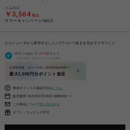
￥3,960
￥3,564
税込
サマーキャンペーンSALE
エルジューダから新作出ました♪ゴワついて絡まる毛をサラサラに☆
ポケパル払いで
0
〜
0
ポイント
（1P=1円）※キャンペーン分除く
会員登録後、ポケパル払い初回登録&利用で
最大1,500円分ポイント進呈
獲得ポイントの確認方法は
こちら
販売期間 2025年07月09日 00時00分 〜
この商品について
問い合わせる
ギフト：ラッピング不可