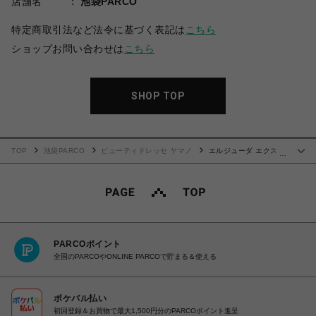
店舗名
池袋PARCO
特定商取引法など法令に基づく表記は
こちら
ショップお問い合わせは
こちら
SHOP TOP
TOP
池袋PARCO
ビューティドレッセ ヤマノ
エルジューダ エクスト
…
ラリペア セラム(流さないトリートメント)
PARCOポイント
全国のPARCOやONLINE PARCOで貯まる＆使える
ポケパル払い
初回登録＆お買物で最大1,500円分のPARCOポイント進呈