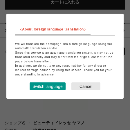
カートに入れる
お気に入りアイテムに追加
<About foreign language translation>
アイテム説明 / 素材
We will translate the homepage into a foreign language using the
automatic translation service.
シェアする
Since this service is an automatic translation system, it may not be
translated correctly and may differ from the original content of the
page before translation.
In addition, we do not take any responsibility for any direct or
indirect damage caused by using this service. Thank you for your
understanding in advance.
Switch language
Cancel
ショップ名
ビューティドレッセ ヤマノ