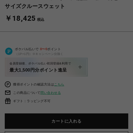
サイズクルースウェット
￥18,425
税込
ポケパル払いで
0
〜
0
ポイント
（1P=1円）※キャンペーン分除く
会員登録後、ポケパル払い初回登録&利用で
最大1,500円分ポイント進呈
獲得ポイントの確認方法は
こちら
この商品について
問い合わせる
ギフト：ラッピング不可
カートに入れる