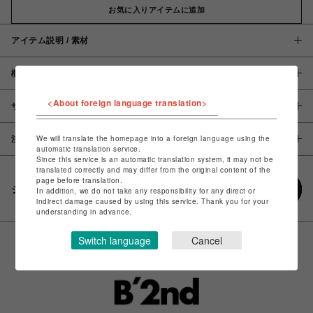
お気に入りアイテムに追加
アイテム説明 / 素材
概要
<About foreign language translation>
サイズ
We will translate the homepage into a foreign language using the
注意事項
automatic translation service.
Since this service is an automatic translation system, it may not be
translated correctly and may differ from the original content of the
page before translation.
シェアする
In addition, we do not take any responsibility for any direct or
indirect damage caused by using this service. Thank you for your
understanding in advance.
Switch language
Cancel