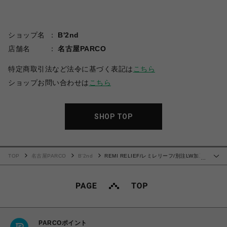
ショップ名
B'2nd
店舗名
名古屋PARCO
特定商取引法など法令に基づく表記は
こちら
ショップお問い合わせは
こちら
SHOP TOP
TOP
名古屋PARCO
B'2nd
REMI RELIEF/レミレリーフ/別注LW加工
…
裏毛BIGサイズクルースウェット
PARCOポイント