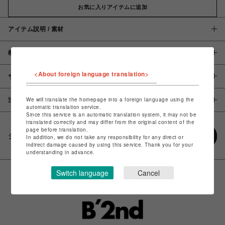
お気に入りアイテムに追加
アイテム説明 / 素材
概要
<About foreign language translation>
サイズ
We will translate the homepage into a foreign language using the
注意事項
automatic translation service.
Since this service is an automatic translation system, it may not be
translated correctly and may differ from the original content of the
page before translation.
シェアする
In addition, we do not take any responsibility for any direct or
indirect damage caused by using this service. Thank you for your
understanding in advance.
Switch language
Cancel