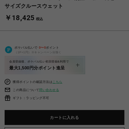
サイズクルースウェット
￥18,425
税込
ポケパル払いで
0
〜
0
ポイント
（1P=1円）※キャンペーン分除く
会員登録後、ポケパル払い初回登録&利用で
最大1,500円分ポイント進呈
獲得ポイントの確認方法は
こちら
この商品について
問い合わせる
ギフト：ラッピング不可
カートに入れる