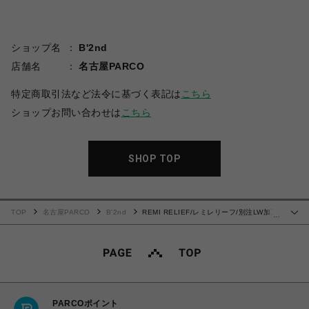
ショップ名
B'2nd
店舗名
名古屋PARCO
特定商取引法など法令に基づく表記は
こちら
ショップお問い合わせは
こちら
SHOP TOP
TOP
名古屋PARCO
B'2nd
REMI RELIEF/レミレリーフ/別注LW加工
…
裏毛BIGサイズクルースウェット
PARCOポイント