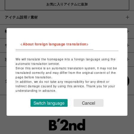
お気に入りアイテムに追加
アイテム説明 / 素材
概要
<About foreign language translation>
サイズ
We will translate the homepage into a foreign language using the
注意事項
automatic translation service.
Since this service is an automatic translation system, it may not be
translated correctly and may differ from the original content of the
page before translation.
シェアする
In addition, we do not take any responsibility for any direct or
indirect damage caused by using this service. Thank you for your
understanding in advance.
Switch language
Cancel