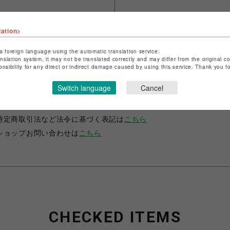
lation>
a foreign language using the automatic translation service.
anslation system, it may not be translated correctly and may differ from the original c
onsibility for any direct or indirect damage caused by using this service. Thank you 
ショップ名
B'2nd
Switch language
Cancel
店舗名
名古屋PARCO
特定商取引法など法令に基づく表記は
こちら
ショップお問い合わせは
こちら
CHECKED ITEMS