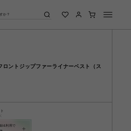
ー/フロントジップファーライナーベスト（ス
ント
く
録&利用で