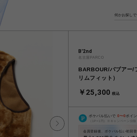
B'2nd
名古屋PARCO
BARBOUR/バブア
リムフィット）
￥25,300
税込
ポケパル払いで
0
〜
0
ポイ
（1P=1円）※キャンペーン分除
会員登録後、ポケパル払い初回登