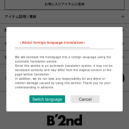
お気に入りアイテムに追加
アイテム説明 / 素材
概要
<About foreign language translation>
サイズ
We will translate the homepage into a foreign language using the
注意事項
automatic translation service.
Since this service is an automatic translation system, it may not be
translated correctly and may differ from the original content of the
page before translation.
シェアする
In addition, we do not take any responsibility for any direct or
indirect damage caused by using this service. Thank you for your
understanding in advance.
Switch language
Cancel