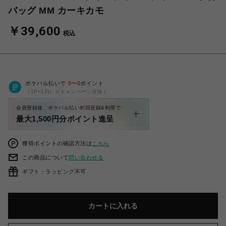
バッグ MM カーキカモ
￥39,600
税込
ポケパル払いで
0
〜
0
ポイント
（1P=1円）※キャンペーン分除く
会員登録後、ポケパル払い初回登録&利用で
最大1,500円分ポイント進呈
獲得ポイントの確認方法は
こちら
この商品について
問い合わせる
ギフト：ラッピング不可
カートに入れる