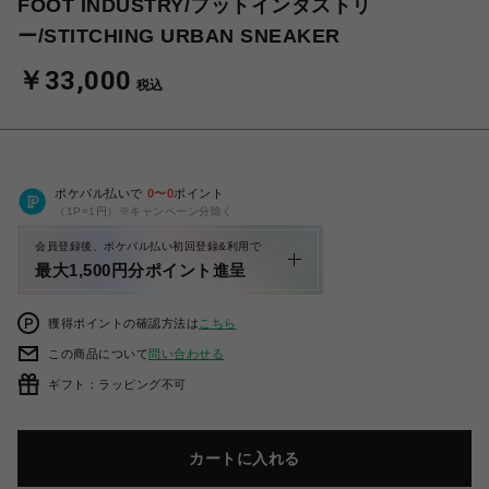
FOOT INDUSTRY/フットインダストリ
ー/STITCHING URBAN SNEAKER
￥33,000
税込
ポケパル払いで
0
〜
0
ポイント
（1P=1円）※キャンペーン分除く
会員登録後、ポケパル払い初回登録&利用で
最大1,500円分ポイント進呈
獲得ポイントの確認方法は
こちら
この商品について
問い合わせる
ギフト：ラッピング不可
カートに入れる