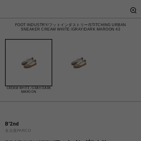
FOOT INDUSTRY/フットインダストリー/STITCHING URBAN
SNEAKER CREAM WHITE /GRAY/DARK MAROON 43
CREAM WHITE /GRAY/DARK
MAROON
B'2nd
名古屋PARCO