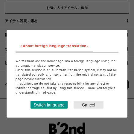
お気に入りアイテムに追加
アイテム説明 / 素材
概要
<About foreign language translation>
サイズ
We will translate the homepage into a foreign language using the
注意事項
automatic translation service.
Since this service is an automatic translation system, it may not be
translated correctly and may differ from the original content of the
page before translation.
In addition, we do not take any responsibility for any direct or
シェアする
indirect damage caused by using this service. Thank you for your
understanding in advance.
Switch language
Cancel