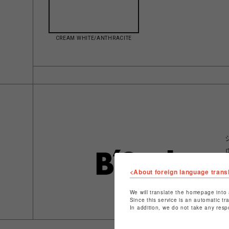
CREAM WHITE/ANTHRACITE
<About foreign language trans
We will translate the homepage into 
Since this service is an automatic tr
In addition, we do not take any resp