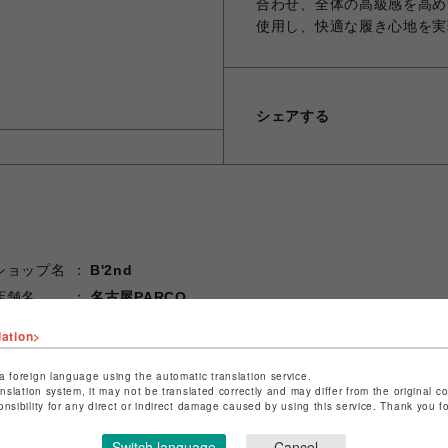
合わせ、全体の高級感を高め
使用し、快適な履き心地を実
シェアする
ショップ名
B'2nd
店舗名
名古屋PARCO
lation>
特定商取引法など法令に基づく表記は
こちら
ショップお問い合わせは
こちら
a foreign language using the automatic translation service.
anslation system, it may not be translated correctly and may differ from the original c
onsibility for any direct or indirect damage caused by using this service. Thank you 
Switch language
Cancel