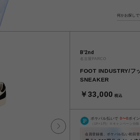
B'2nd
名古屋PARCO
FOOT INDUSTRY/
SNEAKER
￥33,000
税込
ポケパル払いで
0
〜
0
ポイ
（1P=1円）※キャンペーン分除
会員登録後、ポケパル払い初回登