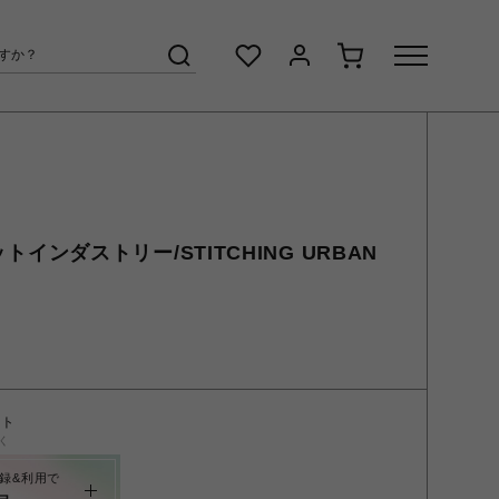
フットインダストリー/STITCHING URBAN
ント
く
録&利用で