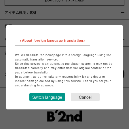
アイテム説明 / 素材
概要
サイズ
<About foreign language translation>
注意事項
We will translate the homepage into a foreign language using the
automatic translation service.
Since this service is an automatic translation system, it may not be
translated correctly and may differ from the original content of the
page before translation.
シェアする
In addition, we do not take any responsibility for any direct or
indirect damage caused by using this service. Thank you for your
understanding in advance.
Switch language
Cancel