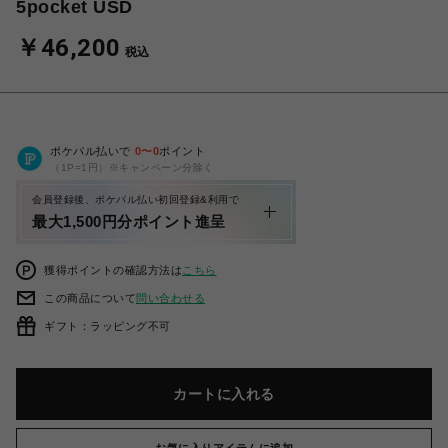
5pocket USD
￥46,200
税込
ポケパル払いで
0
〜
0
ポイント
（1P=1円）※キャンペーン分除く
会員登録後、ポケパル払い初回登録&利用で
最大1,500円分ポイント進呈
獲得ポイントの確認方法は
こちら
この商品について
問い合わせる
ギフト：ラッピング不可
カートに入れる
お気に入りアイテムに追加