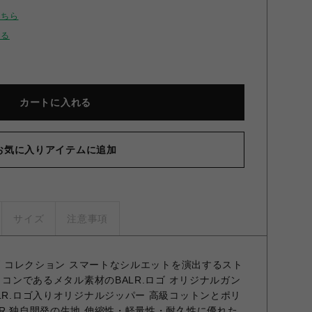
こちら
せる
カートに入れる
お気に入りアイテムに追加
SERIES REGULAR FIT JOGGER BLACK XS
サイズ
注意事項
ーズ コレクション スマートなシルエットを演出するスト
イコンであるメタル素材のBALR.ロゴ オリジナルガン
LR.ロゴ入りオリジナルジッパー 高級コットンとポリ
R.独自開発の生地 伸縮性・軽量性・耐久性に優れた