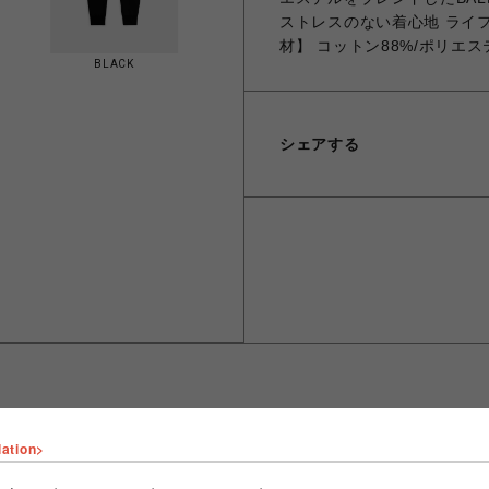
ストレスのない着心地 ライ
材】 コットン88%/ポリエス
BLACK
シェアする
lation>
ショップ名
B'2nd
店舗名
名古屋PARCO