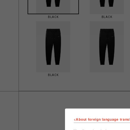
BLACK
BLACK
BLACK
<About foreign language trans