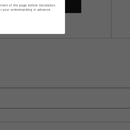
ontent of the page before translation.
SHOP TOP
for your understanding in advance.