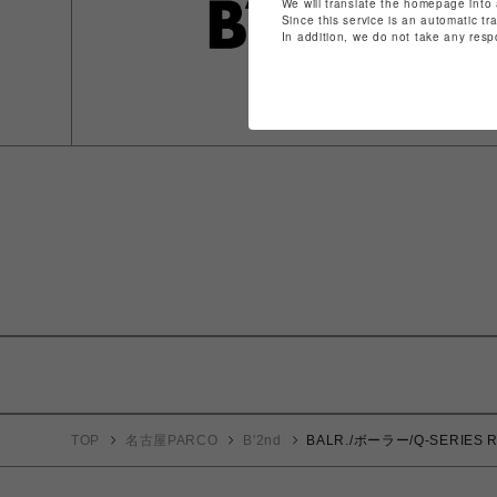
We will translate the homepage into 
Since this service is an automatic tr
In addition, we do not take any resp
TOP
名古屋PARCO
B'2nd
BALR./ボーラー/Q-SERIES R