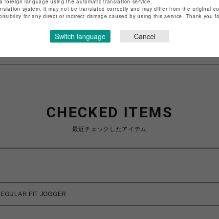
a foreign language using the automatic translation service.
anslation system, it may not be translated correctly and may differ from the original c
onsibility for any direct or indirect damage caused by using this service. Thank you 
特定商取引法など法令に基づく表記は
こちら
ショップお問い合わせは
こちら
Switch language
Cancel
CHECKED ITEMS
最近チェックしたアイテム
EGULAR FIT JOGGER