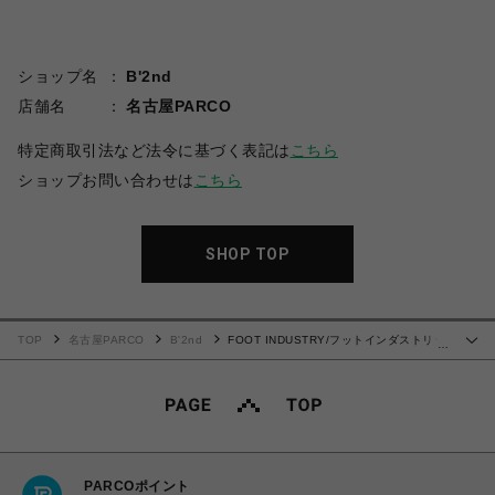
ショップ名
B'2nd
店舗名
名古屋PARCO
特定商取引法など法令に基づく表記は
こちら
ショップお問い合わせは
こちら
SHOP TOP
TOP
名古屋PARCO
B'2nd
FOOT INDUSTRY/フットインダストリー/
…
HORSEHAIR SOCCER SHOES
PARCOポイント