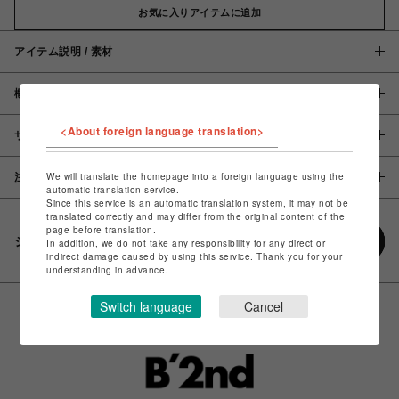
お気に入りアイテムに追加
アイテム説明 / 素材
概要
<About foreign language translation>
サイズ
We will translate the homepage into a foreign language using the
注意事項
automatic translation service.
Since this service is an automatic translation system, it may not be
translated correctly and may differ from the original content of the
page before translation.
シェアする
In addition, we do not take any responsibility for any direct or
indirect damage caused by using this service. Thank you for your
understanding in advance.
Switch language
Cancel