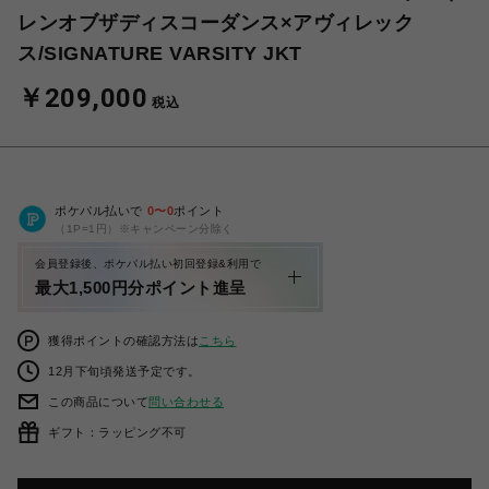
レンオブザディスコーダンス×アヴィレック
ス/SIGNATURE VARSITY JKT
￥209,000
税込
ポケパル払いで
0
〜
0
ポイント
（1P=1円）※キャンペーン分除く
会員登録後、ポケパル払い初回登録&利用で
最大1,500円分ポイント進呈
獲得ポイントの確認方法は
こちら
12月下旬頃発送予定です。
この商品について
問い合わせる
ギフト：ラッピング不可