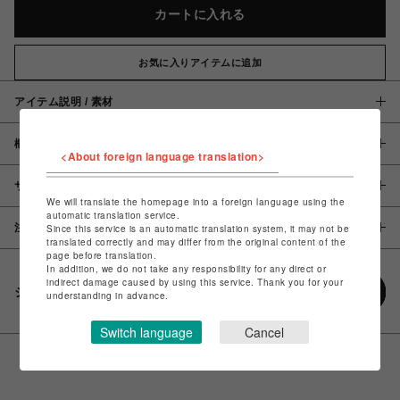
カートに入れる
お気に入りアイテムに追加
アイテム説明 / 素材
概要
<About foreign language translation>
サイズ
We will translate the homepage into a foreign language using the
automatic translation service.
注意事項
Since this service is an automatic translation system, it may not be
translated correctly and may differ from the original content of the
page before translation.
In addition, we do not take any responsibility for any direct or
indirect damage caused by using this service. Thank you for your
シェアする
understanding in advance.
Switch language
Cancel