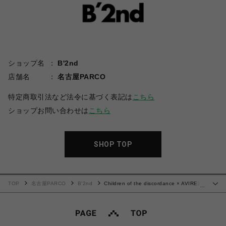
ショップ名
B'2nd
店舗名
名古屋PARCO
特定商取引法など法令に基づく表記は
こちら
ショップお問い合わせは
こちら
SHOP TOP
TOP
名古屋PARCO
B'2nd
Children of the discordance × AVIREX /
…
チルドレンオブザディスコーダンス×アヴィレックス/SIGNATURE VARSITY JKT