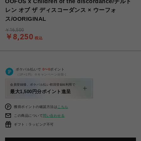
OOFOS x Children of the discordance/チルド
レン オブ ザ ディスコーダンス × ウーフォ
ス/OORIGINAL
￥16,500
￥8,250
税込
ポケパル払いで
0
〜
0
ポイント
（1P=1円）※キャンペーン分除く
会員登録後、ポケパル払い初回登録&利用で
最大1,500円分ポイント進呈
獲得ポイントの確認方法は
こちら
この商品について
問い合わせる
ギフト：ラッピング不可