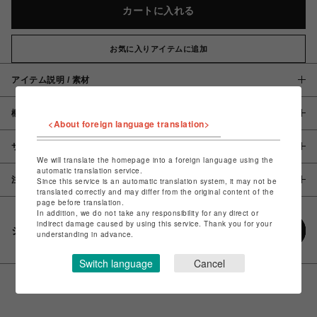
カートに入れる
お気に入りアイテムに追加
アイテム説明 / 素材
概要
<About foreign language translation>
サイズ
We will translate the homepage into a foreign language using the
automatic translation service.
注意事項
Since this service is an automatic translation system, it may not be
translated correctly and may differ from the original content of the
page before translation.
In addition, we do not take any responsibility for any direct or
indirect damage caused by using this service. Thank you for your
シェアする
understanding in advance.
Switch language
Cancel