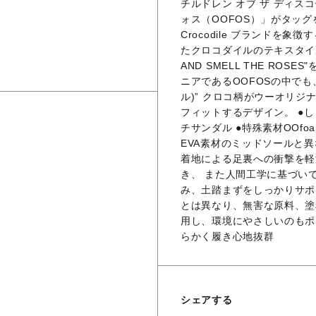
チルドレン オブ ザ ディ
ォス（OOFOS）」がタッグを
Crocodile ブランド
たクロコダイルのテキスタイル
AND SMELL THE RO
ニアであるOOFOSの中でも、
ル)” クロコ柄がウーオリ
フィットするデザイン。 ●
チサンダル ●特殊素材OOf
EVA素材のミッドソールと異
着地による足裏への衝撃を軽
き、 また人間工学に基づい
み、土踏まずをしっかりサポー
とは異なり、無害な原料、塗
用し、環境にやさしいのもポ
らかく履き心地抜群
シェアする