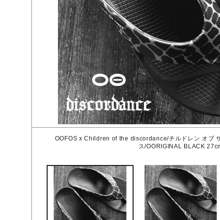
OOFOS x Children of the discordance/チルドレ
ス/OORIGINAL BLACK 27c