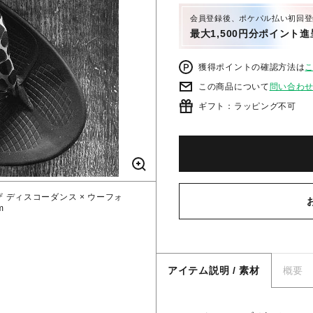
会員登録後、ポケパル払い初回登
最大1,500円分ポイント進
獲得ポイントの確認方法は
この商品について
問い合わ
ギフト：ラッピング不可
ン オブ ザ ディスコーダンス × ウーフォ
m
アイテム説明 / 素材
概要