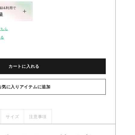
録&利用で
呈
こちら
せる
カートに入れる
OO
お気に入りアイテムに追加
サイズ
注意事項