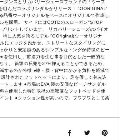
スコーダンスとリカバリーシューズブランドの「ウーフ
組んだコラボサンダルがリリース！ “OORIGINAL”
を象徴する品番ウーオリジナルをベースにオリジナルで作成し
を採用。 サイドにはCOTDのスローガン"STOP
SES"をプリントしています。 リカバリーシューズのパイオ
特に人気を誇るモデル “OOriginal(ウーオリジナ
ジナルにエッジを効かせ、ストリートなスタイリングに
しっかりと安定感のあるシンプルなトングが特徴のビー
oamを使用し、前進力を生む事を目的とした一般的な
なり、 衝撃の反発を37%抑えることができるため、
減するのが特徴 ●膝・腰・背中にかかる負担を軽減で
て設計されたフットベットにより、足を優しく包み込
トします ●市場のEVA 製の安価なビーチサンダル
料を使用した特許取得の高密度なフットベッドを使
イント ●クッション性が高いので、フワフワとして柔