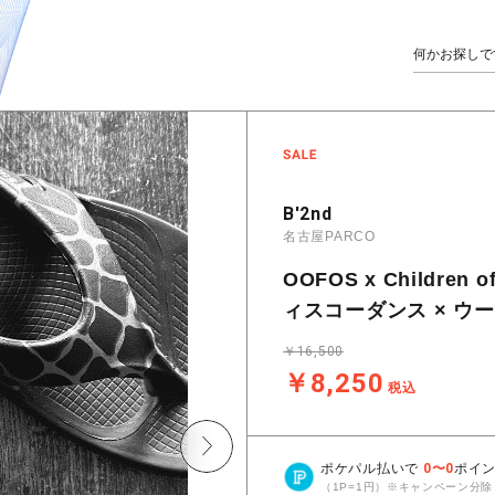
B'2nd
名古屋PARCO
OOFOS x Children 
ィスコーダンス × ウーフ
￥16,500
￥8,250
税込
ポケパル払いで
0
〜
0
ポイ
（1P=1円）※キャンペーン分除