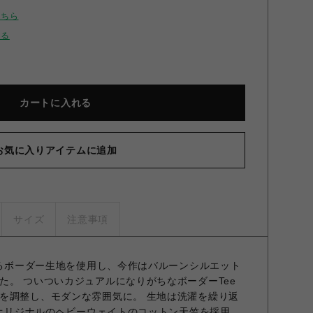
こちら
せる
カートに入れる
お気に入りアイテムに追加
サイズ
注意事項
開するボーダー生地を使用し、今作はバルーンシルエット
た。 ついついカジュアルになりがちなボーダーTee
を調整し、モダンな雰囲気に。 生地は洗濯を繰り返
umオリジナルのヘビーウェイトのコットン天竺を採用。