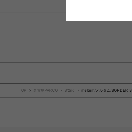
TOP
名古屋PARCO
B'2nd
meltum/メルタム/BORDER BA