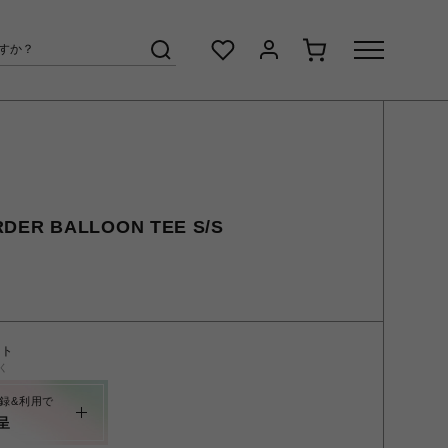
DER BALLOON TEE S/S
ント
く
録&利用で
呈