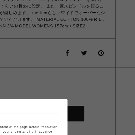
袖くらいの長めに設定。 また、裾スピンドルを絞るこ
楽しめます。 meltumらしいワイドでオーバーなシ
けます。 MATERIAL COTTON 100% RIB :
N 3% MODEL WOMENS 157cm / SIZE2
SHOP TOP
ontent of the page before translation.
for your understanding in advance.