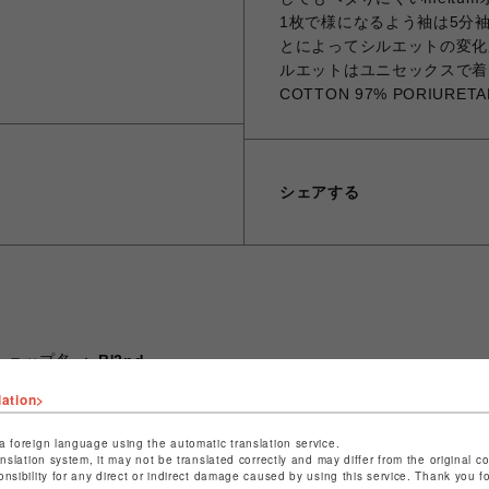
1枚で様になるよう袖は5分
とによってシルエットの変化が
ルエットはユニセックスで着ていただ
COTTON 97% PORIURETAN
シェアする
ショップ名
B'2nd
店舗名
名古屋PARCO
lation>
特定商取引法など法令に基づく表記は
こちら
a foreign language using the automatic translation service.
anslation system, it may not be translated correctly and may differ from the original c
ショップお問い合わせは
こちら
onsibility for any direct or indirect damage caused by using this service. Thank you 