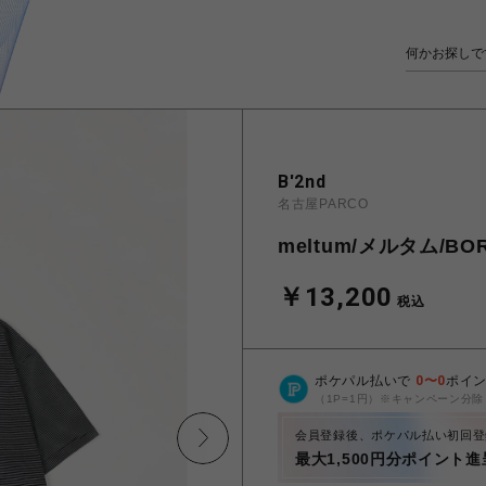
B'2nd
名古屋PARCO
meltum/メルタム/BOR
￥13,200
税込
ポケパル払いで
0
〜
0
ポイ
（1P=1円）※キャンペーン分除
会員登録後、ポケパル払い初回登
最大1,500円分ポイント進