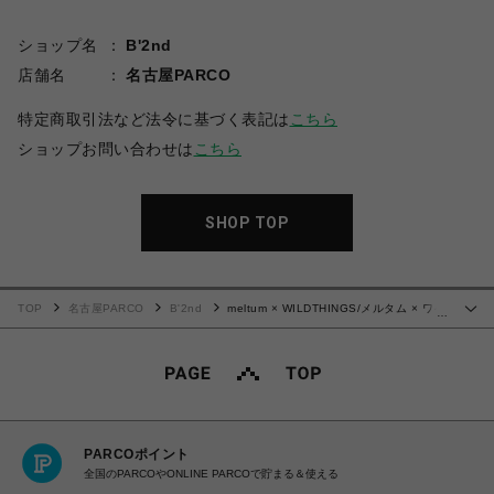
ショップ名
B'2nd
店舗名
名古屋PARCO
特定商取引法など法令に基づく表記は
こちら
ショップお問い合わせは
こちら
SHOP TOP
TOP
名古屋PARCO
B'2nd
meltum × WILDTHINGS/メルタム × ワイ
…
ルドシングス/SUPPLEX POUCH SHORTS
PARCOポイント
全国のPARCOやONLINE PARCOで貯まる＆使える