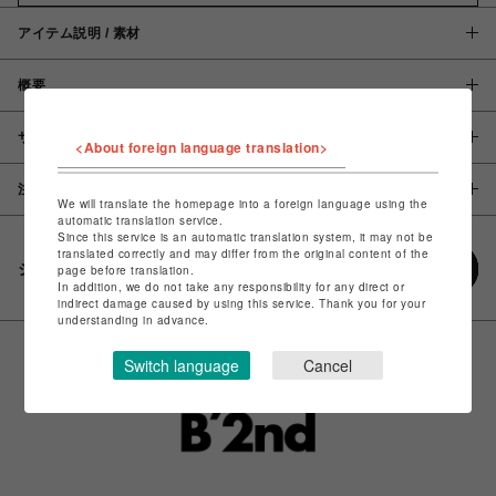
アイテム説明 / 素材
概要
サイズ
<About foreign language translation>
注意事項
We will translate the homepage into a foreign language using the
automatic translation service.
Since this service is an automatic translation system, it may not be
translated correctly and may differ from the original content of the
シェアする
page before translation.
In addition, we do not take any responsibility for any direct or
indirect damage caused by using this service. Thank you for your
understanding in advance.
Switch language
Cancel