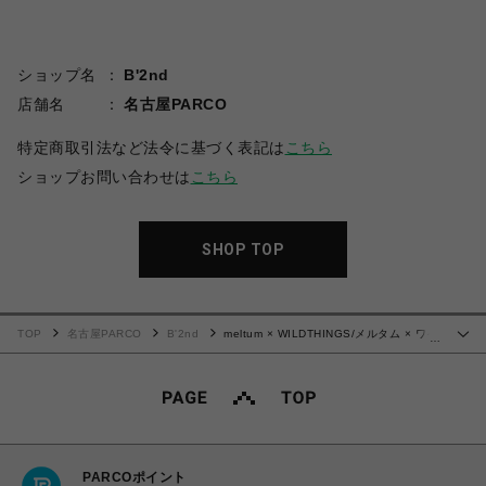
ショップ名
B'2nd
店舗名
名古屋PARCO
特定商取引法など法令に基づく表記は
こちら
ショップお問い合わせは
こちら
SHOP TOP
TOP
名古屋PARCO
B'2nd
meltum × WILDTHINGS/メルタム × ワイ
…
ルドシングス/SUPPLEX POUCH SHORTS
PARCOポイント