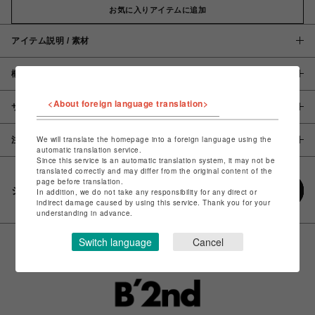
お気に入りアイテムに追加
アイテム説明 / 素材
概要
<About foreign language translation>
サイズ
We will translate the homepage into a foreign language using the
注意事項
automatic translation service.
Since this service is an automatic translation system, it may not be
translated correctly and may differ from the original content of the
page before translation.
シェアする
In addition, we do not take any responsibility for any direct or
indirect damage caused by using this service. Thank you for your
understanding in advance.
Switch language
Cancel