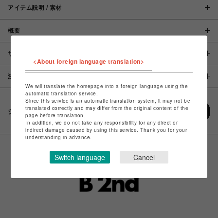
アイテム説明 / 素材
概要
サイズ
<About foreign language translation>
注意事項
We will translate the homepage into a foreign language using the
automatic translation service.
Since this service is an automatic translation system, it may not be
translated correctly and may differ from the original content of the
シェアする
page before translation.
In addition, we do not take any responsibility for any direct or
indirect damage caused by using this service. Thank you for your
understanding in advance.
Switch language
Cancel