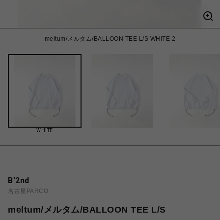
meltum/メルタム/BALLOON TEE L/S WHITE 2
WHITE
B'2nd
名古屋PARCO
meltum/メルタム/BALLOON TEE L/S