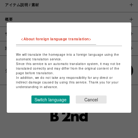
アイテム説明 / 素材
概要
サイズ
<About foreign language translation>
注意事項
We will translate the homepage into a foreign language using the
automatic translation service.
Since this service is an automatic translation system, it may not be
translated correctly and may differ from the original content of the
シェアする
page before translation.
In addition, we do not take any responsibility for any direct or
indirect damage caused by using this service. Thank you for your
understanding in advance.
Switch language
Cancel