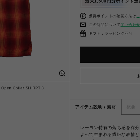
最大1,500円分ポイント進
獲得ポイントの確認方法は
この商品について
問い合わ
ギフト：ラッピング不可
pen Collar SH RPT 3
アイテム説明 / 素材
概要
レーヨン特有の落ち感を存分
よって生まれる繊細な表情と