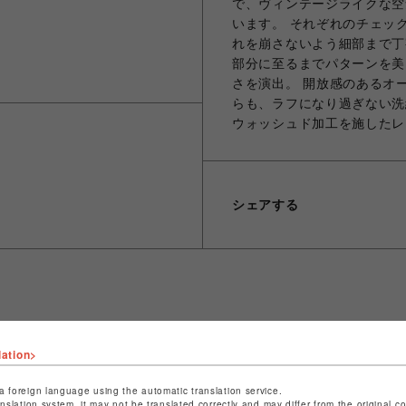
で、ヴィンテージライクな空
います。 それぞれのチェッ
れを崩さないよう細部まで丁
部分に至るまでパターンを美
さを演出。 開放感のあるオ
らも、ラフになり過ぎない洗
ウォッシュド加工を施したレーヨン
シェアする
ショップ名
B'2nd
lation>
店舗名
名古屋PARCO
a foreign language using the automatic translation service.
anslation system, it may not be translated correctly and may differ from the original c
特定商取引法など法令に基づく表記は
こちら