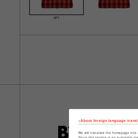
RPT
<About foreign language trans
We will translate the homepage into 
Since this service is an automatic tr