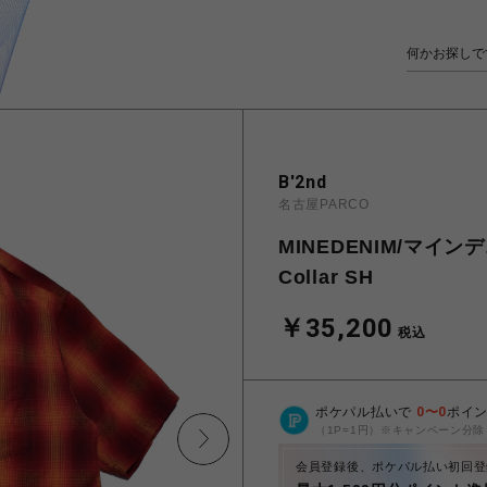
B'2nd
名古屋PARCO
MINEDENIM/マインデニム
Collar SH
￥35,200
税込
ポケパル払いで
0
〜
0
ポイ
（1P=1円）※キャンペーン分除
会員登録後、ポケパル払い初回登