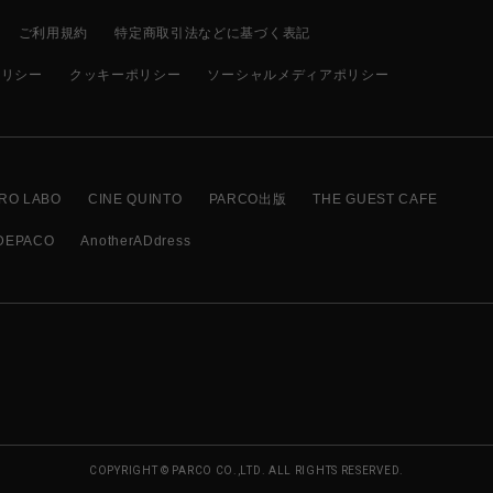
ご利用規約
特定商取引法などに基づく表記
ポリシー
クッキーポリシー
ソーシャルメディアポリシー
RO LABO
CINE QUINTO
PARCO出版
THE GUEST CAFE
DEPACO
AnotherADdress
COPYRIGHT © PARCO CO.,LTD. ALL RIGHTS RESERVED.