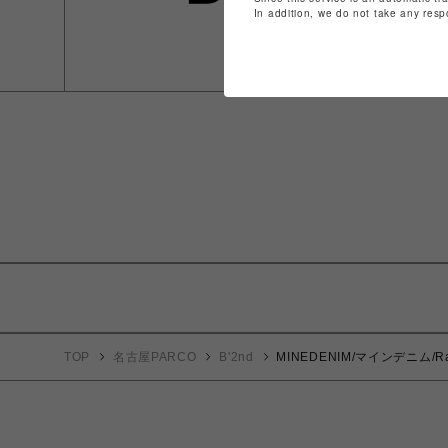
In addition, we do not take any resp
TOP
名古屋PARCO
B'2nd
MINEDENIM/マインデニム/Rayon