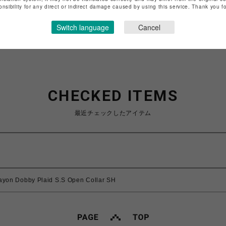
onsibility for any direct or indirect damage caused by using this service. Thank you 
ショップお問い合わせは
こちら
Switch language
Cancel
CHECKED ITEMS
最近チェックしたアイテム
 Dobby Plaid S.S Open Collar SH