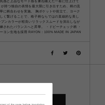
気感と上品なモード感を兼ね備えた一着に仕上げて
クが持つ独自の表情を最大限に引き出すため、柄の流
寧に柄合わせを実施。 胸ポケットや前立て、ヨーク
しく繋げることで、格子柄ならではの直線的な美し
ープンカラーが程良いリラックスムードを演出しなが
練されたバランスへと昇華。 ・ドビーチェック柄 ・
生地を採用 RAYON：100% MADE IN JAPAN
SHOP TOP
ontent of the page before translation.