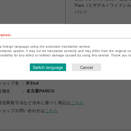
Pant（ヒザデル / ワイド
パンツ
lation>
シェアする
a foreign language using the automatic translation service.
anslation system, it may not be translated correctly and may differ from the original c
onsibility for any direct or indirect damage caused by using this service. Thank you 
Switch language
Cancel
ショップ名
B'2nd
店舗名
名古屋PARCO
特定商取引法など法令に基づく表記は
こちら
ショップお問い合わせは
こちら