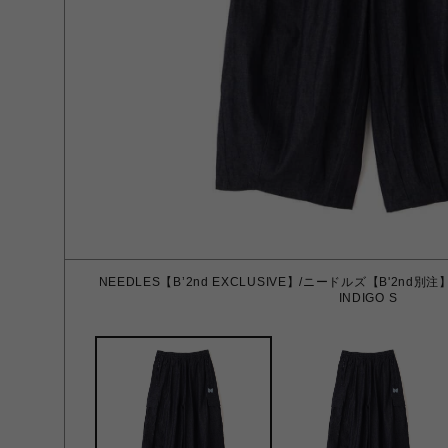
NEEDLES【B’2nd EXCLUSIVE】/ニードルズ【B'2nd別注】/H.D
INDIGO S