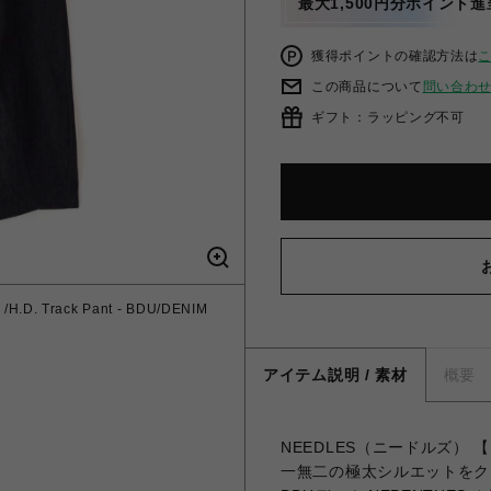
最大1,500円分ポイント進
獲得ポイントの確認方法は
この商品について
問い合わ
ギフト：ラッピング不可
. Track Pant - BDU/DENIM
アイテム説明 / 素材
概要
NEEDLES（ニードルズ） 【B'2n
一無二の極太シルエットをク