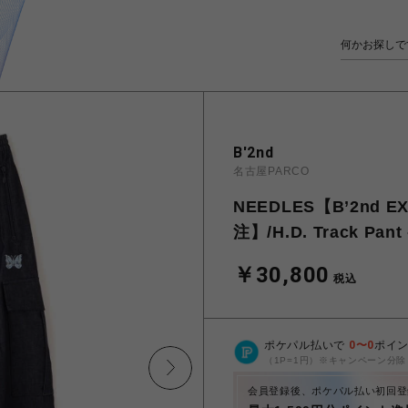
B'2nd
名古屋PARCO
NEEDLES【B’2nd 
注】/H.D. Track Pant
￥30,800
税込
ポケパル払いで
0
〜
0
ポイ
（1P=1円）※キャンペーン分除
会員登録後、ポケパル払い初回登