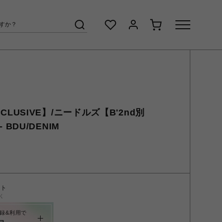
EXCLUSIVE】/ニードルズ【B'2nd別
 - BDU/DENIM
ント
く
録&利用で