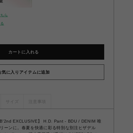
呈
こちら
せる
カートに入れる
お気に入りアイテムに追加
NEED
サイズ
注意事項
d EXCLUSIVE】 H.D. Pant - BDU / DENIM 唯
リーンに。春夏を快適に彩る特別な別注ヒザデル