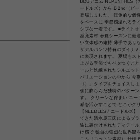
BDUデニム NEPENTHE
ードルズ）から B'2nd（
登場しました。 圧倒的な個性
をベースに 季節感溢れるラ
シブな一着です。 ■ライト
感覚素材 春夏シーズンに最
い立体感の維持 薄手であり
ザデルパンツ特有のダイナミ
に表現されます。 夏場もス
上がる季節でもベタつくことな
ールと洗練されたシルエット
バリエーションの中から 今
ゴ）」タイプをチョイスしま
側に膨らんだ独特のパターン
す。 クリーンな佇まい ニ
感を活かすことで どこかク
【NEEDLES / ニード
てきた清水慶三氏によるブラ
験に裏付けされたディテール
け感で 独自の強烈な世界観
ニム（コットン素材） 仕様 B