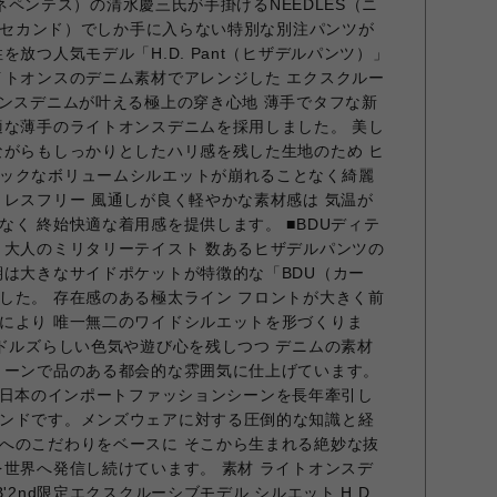
S（ネペンテス）の清水慶三氏が手掛けるNEEDLES（ニ
ビーセカンド）でしか手に入らない特別な別注パンツが
を放つ人気モデル「H.D. Pant（ヒザデルパンツ）」
イトオンスのデニム素材でアレンジした エクスクルー
オンスデニムが叶える極上の穿き心地 薄手でタフな新
適な薄手のライトオンスデニムを採用しました。 美し
ながらもしっかりとしたハリ感を残した生地のため ヒ
ックなボリュームシルエットが崩れることなく綺麗
トレスフリー 風通しが良く軽やかな素材感は 気温が
く 終始快適な着用感を提供します。 ■BDUディテ
 大人のミリタリーテイスト 数あるヒザデルパンツの
期は大きなサイドポケットが特徴的な「BDU（カー
した。 存在感のある極太ライン フロントが大きく前
により 唯一無二のワイドシルエットを形づくりま
ードルズらしい色気や遊び心を残しつつ デニムの素材
リーンで品のある都会的な雰囲気に仕上げています。
ルズ】 日本のインポートファッションシーンを長年牽引し
ンドです。メンズウェアに対する圧倒的な知識と経
へのこだわりをベースに そこから生まれる絶妙な抜
を世界へ発信し続けています。 素材 ライトオンスデ
'2nd限定エクスクルーシブモデル シルエット H.D.