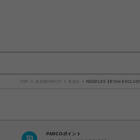
TOP
名古屋PARCO
B'2nd
NEEDLES【B’2nd EXCLUSI
PARCOポイント