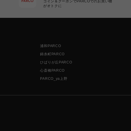
コイン＆クーポンでPARCOでのお買い物
がオトクに
浦和PARCO
錦糸町PARCO
ひばりが丘PARCO
心斎橋PARCO
PARCO_ya上野