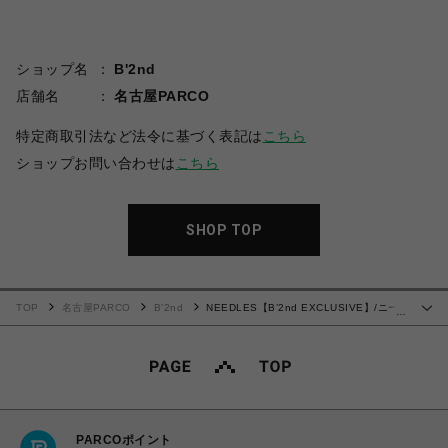
ショップ名
B'2nd
店舗名
名古屋PARCO
特定商取引法など法令に基づく表記は
こちら
ショップお問い合わせは
こちら
SHOP TOP
TOP
名古屋PARCO
B'2nd
NEEDLES【B’2nd EXCLUSIVE】/ニー
…
ドルズ【B'2nd別注】/H.D. Track Pant - BDU/DENIM
PARCOポイント