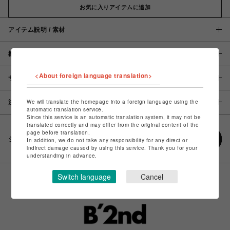
お気に入りアイテムに追加
アイテム説明 / 素材
概要
<About foreign language translation>
サイズ
We will translate the homepage into a foreign language using the
注意事項
automatic translation service.
Since this service is an automatic translation system, it may not be
translated correctly and may differ from the original content of the
page before translation.
シェアする
In addition, we do not take any responsibility for any direct or
indirect damage caused by using this service. Thank you for your
understanding in advance.
Switch language
Cancel