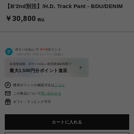
【B'2nd別注】/H.D. Track Pant - BDU/DENIM
￥30,800
税込
ポケパル払いで
0
〜
0
ポイント
（1P=1円）※キャンペーン分除く
会員登録後、ポケパル払い初回登録&利用で
最大1,500円分ポイント進呈
獲得ポイントの確認方法は
こちら
この商品について
問い合わせる
ギフト：ラッピング不可
カートに入れる