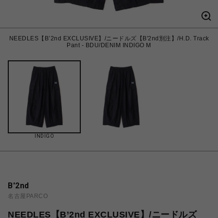
NEEDLES【B’2nd EXCLUSIVE】/ニードルズ【B'2nd別注】/H.D. Track
Pant - BDU/DENIM INDIGO M
INDIGO
B'2nd
名古屋PARCO
NEEDLES【B’2nd EXCLUSIVE】/ニードルズ