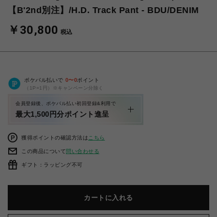
【B'2nd別注】/H.D. Track Pant - BDU/DENIM
￥30,800
税込
ポケパル払いで
0
〜
0
ポイント
（1P=1円）※キャンペーン分除く
会員登録後、ポケパル払い初回登録&利用で
最大1,500円分ポイント進呈
獲得ポイントの確認方法は
こちら
この商品について
問い合わせる
ギフト：ラッピング不可
カートに入れる