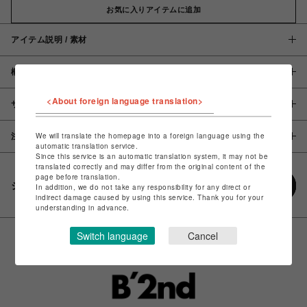
お気に入りアイテムに追加
アイテム説明 / 素材
概要
<About foreign language translation>
サイズ
We will translate the homepage into a foreign language using the
注意事項
automatic translation service.
Since this service is an automatic translation system, it may not be
translated correctly and may differ from the original content of the
page before translation.
シェアする
In addition, we do not take any responsibility for any direct or
indirect damage caused by using this service. Thank you for your
understanding in advance.
Switch language
Cancel