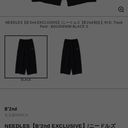
NEEDLES【B’2nd EXCLUSIVE】/ニードルズ【B'2nd別注】/H.D. Track
Pant - BDU/DENIM BLACK S
BLACK
B'2nd
名古屋PARCO
NEEDLES【B’2nd EXCLUSIVE】/ニードルズ