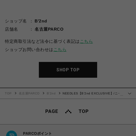
ショップ名
B'2nd
店舗名
名古屋PARCO
特定商取引法など法令に基づく表記は
こちら
ショップお問い合わせは
こちら
SHOP TOP
TOP
名古屋PARCO
B'2nd
NEEDLES【B’2nd EXCLUSIVE】/ニー
…
ドルズ【B'2nd別注】/H.D. Track Pant - BDU/DENIM
PARCOポイント