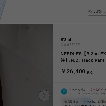
B'2nd
名古屋PARCO
NEEDLES【B’2nd 
注】/H.D. Track Pant 
￥26,400
税込
ポケパル払いで
0
〜
0
ポイ
（1P=1円）※キャンペーン分除
会員登録後、ポケパル払い初回登