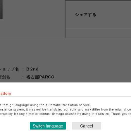
シェアする
ショップ名
B'2nd
店舗名
名古屋PARCO
特定商取引法など法令に基づく表記は
こちら
lation>
ショップお問い合わせは
こちら
a foreign language using the automatic translation service.
anslation system, it may not be translated correctly and may differ from the original c
onsibility for any direct or indirect damage caused by using this service. Thank you 
Switch language
Cancel