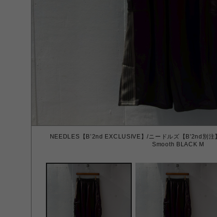
NEEDLES【B’2nd EXCLUSIVE】/ニードルズ【B'2nd別注】/H.D.
Smooth BLACK M