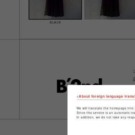
BLACK
<About foreign language trans
We will translate the homepage into 
Since this service is an automatic tr
In addition, we do not take any resp