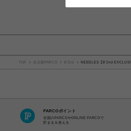
TOP
名古屋PARCO
B'2nd
NEEDLES【B’2nd EXCLUSIV
PARCOポイント
全国のPARCOやONLINE PARCOで
貯まる＆使える