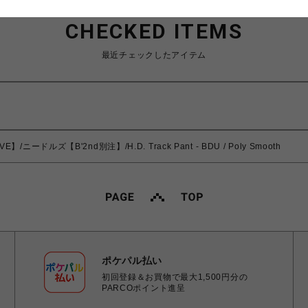
CHECKED ITEMS
最近チェックしたアイテム
E】/ニードルズ【B'2nd別注】/H.D. Track Pant - BDU / Poly Smooth
ポケパル払い
初回登録＆お買物で最大1,500円分の
PARCOポイント進呈