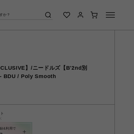
EXCLUSIVE】/ニードルズ【B'2nd別
- BDU / Poly Smooth
ント
く
録&利用で