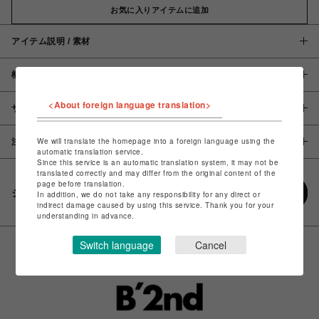
お気に入りアイテムに追加
アイテム説明 / 素材
概要
<About foreign language translation>
サイズ
We will translate the homepage into a foreign language using the
注意事項
automatic translation service.
Since this service is an automatic translation system, it may not be
translated correctly and may differ from the original content of the
page before translation.
シェアする
In addition, we do not take any responsibility for any direct or
indirect damage caused by using this service. Thank you for your
understanding in advance.
Switch language
Cancel