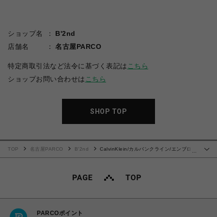
ショップ名
B'2nd
店舗名
名古屋PARCO
特定商取引法など法令に基づく表記は
こちら
ショップお問い合わせは
こちら
SHOP TOP
TOP
名古屋PARCO
B'2nd
CalvinKlein/カルバンクライン/エンブロイ
…
ダリーロゴフォント グラフィックTシャツ
PARCOポイント